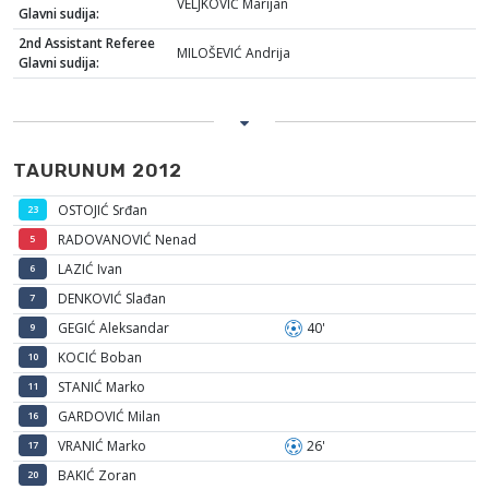
VELJKOVIĆ Marijan
Glavni sudija:
2nd Assistant Referee
MILOŠEVIĆ Andrija
Glavni sudija:
TAURUNUM 2012
OSTOJIĆ Srđan
23
RADOVANOVIĆ Nenad
5
LAZIĆ Ivan
6
DENKOVIĆ Slađan
7
GEGIĆ Aleksandar
40'
9
KOCIĆ Boban
10
STANIĆ Marko
11
GARDOVIĆ Milan
16
VRANIĆ Marko
26'
17
BAKIĆ Zoran
20