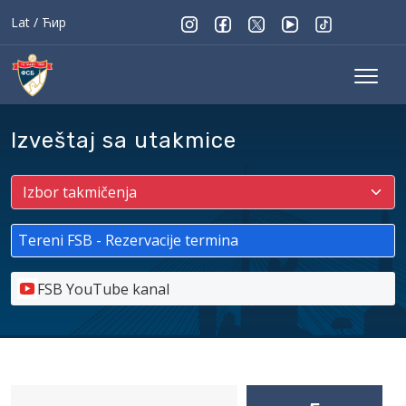
Lat
/
Ћир
Izveštaj sa utakmice
Tereni FSB - Rezervacije termina
FSB YouTube kanal