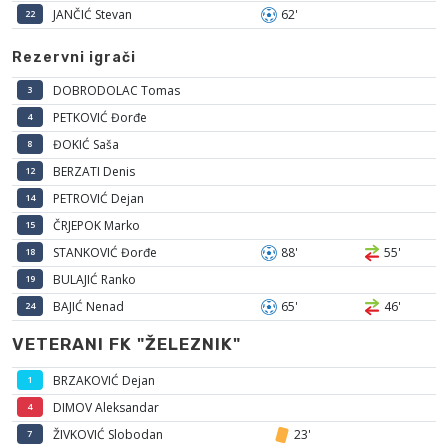
JANČIĆ Stevan
62'
22
Rezervni igrači
DOBRODOLAC Tomas
3
PETKOVIĆ Đorđe
4
ĐOKIĆ Saša
8
BERZATI Denis
12
PETROVIĆ Dejan
14
ČRJEPOK Marko
15
STANKOVIĆ Đorđe
88'
55'
18
BULAJIĆ Ranko
19
BAJIĆ Nenad
65'
46'
24
VETERANI FK "ŽELEZNIK"
BRZAKOVIĆ Dejan
1
DIMOV Aleksandar
4
ŽIVKOVIĆ Slobodan
23'
7