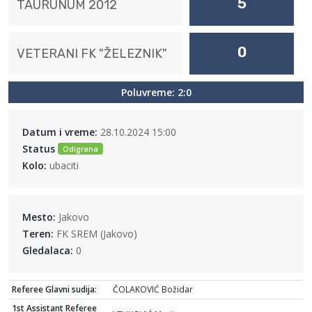
5
TAURUNUM 2012
0
VETERANI FK "ŽELEZNIK"
Poluvreme: 2:0
Datum i vreme:
28.10.2024 15:00
Status
Odigrana
Kolo:
ubaciti
Mesto:
Jakovo
Teren:
FK SREM (Jakovo)
Gledalaca:
0
Referee Glavni sudija:
ČOLAKOVIĆ Božidar
1st Assistant Referee