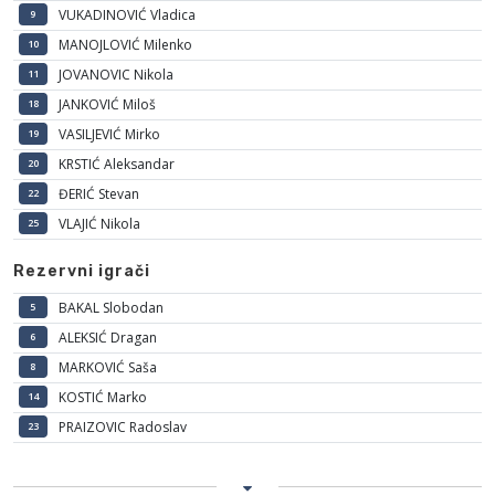
VUKADINOVIĆ Vladica
9
MANOJLOVIĆ Milenko
10
JOVANOVIC Nikola
11
JANKOVIĆ Miloš
18
VASILJEVIĆ Mirko
19
KRSTIĆ Aleksandar
20
ĐERIĆ Stevan
22
VLAJIĆ Nikola
25
Rezervni igrači
BAKAL Slobodan
5
ALEKSIĆ Dragan
6
MARKOVIĆ Saša
8
KOSTIĆ Marko
14
PRAIZOVIC Radoslav
23