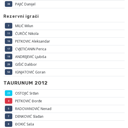
PAJIĆ Danijel
38
Rezervni igrači
MILIĆ Milun
7
ĆURČIĆ Nikola
11
PETKOVIC Aleksandar
16
CVJETIĆANIN Perica
17
ANDREJEVIĆ Ljubiša
19
GIŠIĆ Dalibor
26
IGNJATOVIĆ Goran
50
TAURUNUM 2012
OSTOJIĆ Srđan
23
PETKOVIĆ Đorđe
4
RADOVANOVIĆ Nenad
5
DENKOVIĆ Slađan
7
ĐOKIĆ Saša
8