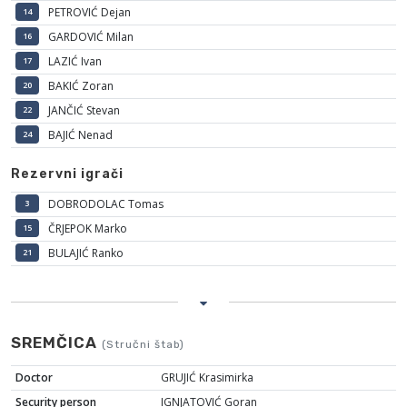
PETROVIĆ Dejan
14
GARDOVIĆ Milan
16
LAZIĆ Ivan
17
BAKIĆ Zoran
20
JANČIĆ Stevan
22
BAJIĆ Nenad
24
Rezervni igrači
DOBRODOLAC Tomas
3
ČRJEPOK Marko
15
BULAJIĆ Ranko
21
SREMČICA
(Stručni štab)
Doctor
GRUJIĆ Krasimirka
Security person
IGNJATOVIĆ Goran