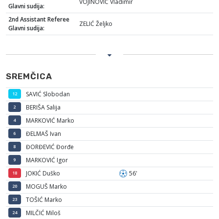
VOJINOVIĆ Vladimir
Glavni sudija:
2nd Assistant Referee
ZELIĆ Željko
Glavni sudija:
SREMČICA
SAVIĆ Slobodan
12
BERIŠA Salija
2
MARKOVIĆ Marko
4
ĐELMAŠ Ivan
6
ĐORĐEVIĆ Đorđe
8
MARKOVIĆ Igor
9
JOKIĆ Duško
56'
18
MOGUŠ Marko
20
TOŠIĆ Marko
23
MILČIĆ Miloš
24