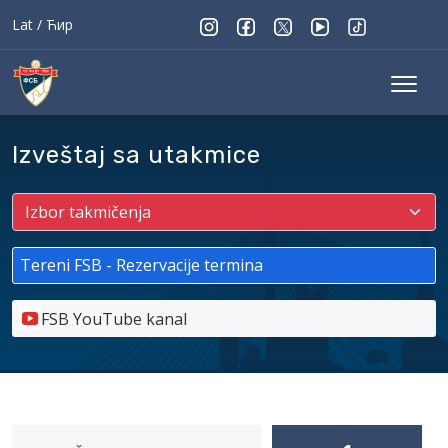
Lat
/
Ћир
Izveštaj sa utakmice
Tereni FSB - Rezervacije termina
FSB YouTube kanal