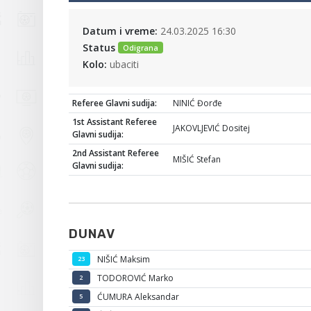
Datum i vreme:
24.03.2025 16:30
Status
Odigrana
Kolo:
ubaciti
Referee Glavni sudija:
NINIĆ Đorđe
1st Assistant Referee
JAKOVLJEVIĆ Dositej
Glavni sudija:
2nd Assistant Referee
MIŠIĆ Stefan
Glavni sudija:
DUNAV
NIŠIĆ Maksim
23
TODOROVIĆ Marko
2
ĆUMURA Aleksandar
5