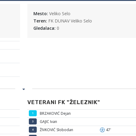
Mesto:
Veliko Selo
Teren:
FK DUNAV Veliko Selo
Gledalaca:
0
VETERANI FK "ŽELEZNIK"
BRZAKOVIĆ Dejan
1
GAJIC Ivan
3
ŽIVKOVIĆ Slobodan
47'
4