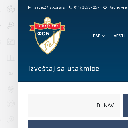
savez@fsb.org.rs
011/ 2658 - 257
Radno vrem
FSB
VESTI
Izveštaj sa utakmice
DUNAV