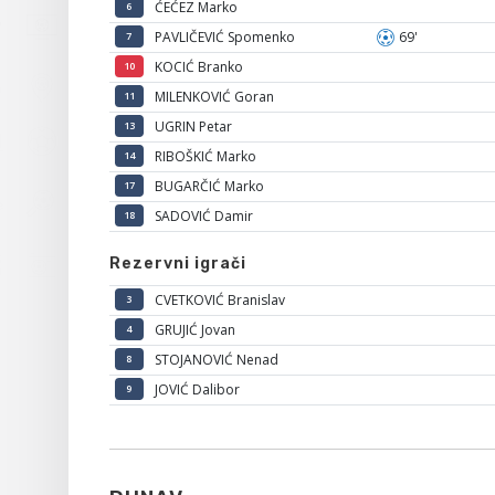
ĆEĆEZ Marko
6
PAVLIČEVIĆ Spomenko
69'
7
KOCIĆ Branko
10
MILENKOVIĆ Goran
11
UGRIN Petar
13
RIBOŠKIĆ Marko
14
BUGARČIĆ Marko
17
SADOVIĆ Damir
18
Rezervni igrači
CVETKOVIĆ Branislav
3
GRUJIĆ Jovan
4
STOJANOVIĆ Nenad
8
JOVIĆ Dalibor
9