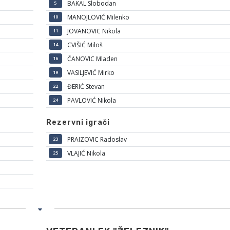
BAKAL Slobodan
5
MANOJLOVIĆ Milenko
10
JOVANOVIC Nikola
11
CVIŠIĆ Miloš
14
ČANOVIC Mladen
16
VASILJEVIĆ Mirko
19
ĐERIĆ Stevan
22
PAVLOVIĆ Nikola
24
Rezervni igrači
PRAIZOVIC Radoslav
23
VLAJIĆ Nikola
25