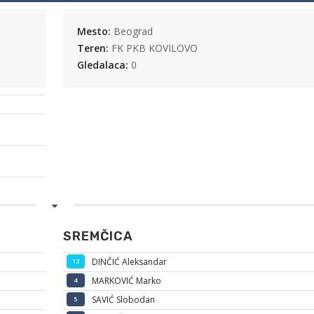
Mesto:
Beograd
Teren:
FK PKB KOVILOVO
Gledalaca:
0
SREMČICA
DINČIĆ Aleksandar
13
MARKOVIĆ Marko
4
SAVIĆ Slobodan
5