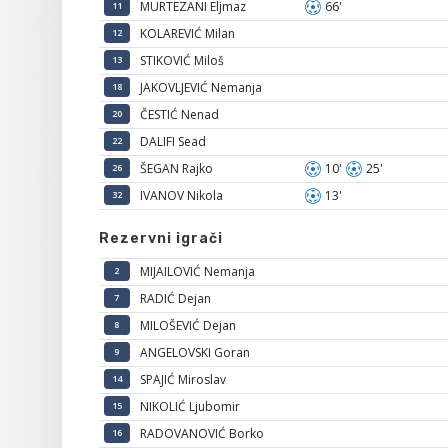
MURTEZANI Eljmaz
66'
11
KOLAREVIĆ Milan
12
STIKOVIĆ Miloš
13
JAKOVLJEVIĆ Nemanja
18
ČESTIĆ Nenad
20
DALIFI Sead
22
ŠEGAN Rajko
10'
25'
26
IVANOV Nikola
13'
32
Rezervni igrači
MIJAILOVIĆ Nemanja
2
RADIĆ Dejan
7
MILOŠEVIĆ Dejan
8
ANGELOVSKI Goran
9
SPAJIĆ Miroslav
14
NIKOLIĆ Ljubomir
15
RADOVANOVIĆ Borko
16