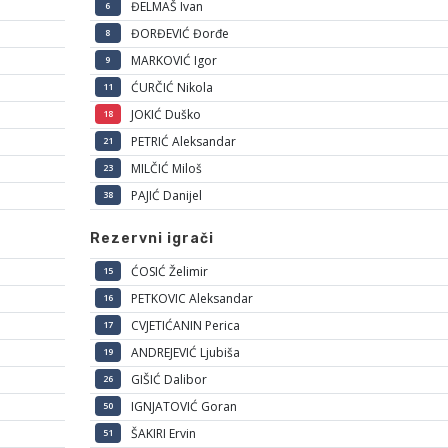
ĐELMAŠ Ivan
6
ĐORĐEVIĆ Đorđe
8
MARKOVIĆ Igor
9
ĆURČIĆ Nikola
11
JOKIĆ Duško
18
PETRIĆ Aleksandar
21
MILČIĆ Miloš
23
PAJIĆ Danijel
38
Rezervni igrači
ĆOSIĆ Želimir
15
PETKOVIC Aleksandar
16
CVJETIĆANIN Perica
17
ANDREJEVIĆ Ljubiša
19
GIŠIĆ Dalibor
26
IGNJATOVIĆ Goran
50
ŠAKIRI Ervin
51