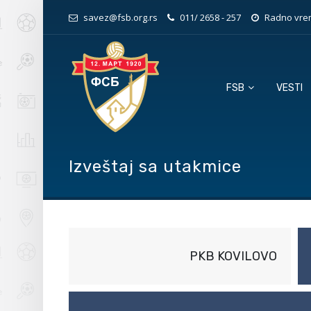
savez@fsb.org.rs
011/ 2658 - 257
Radno vrem
FSB
VESTI
Izveštaj sa utakmice
PKB KOVILOVO