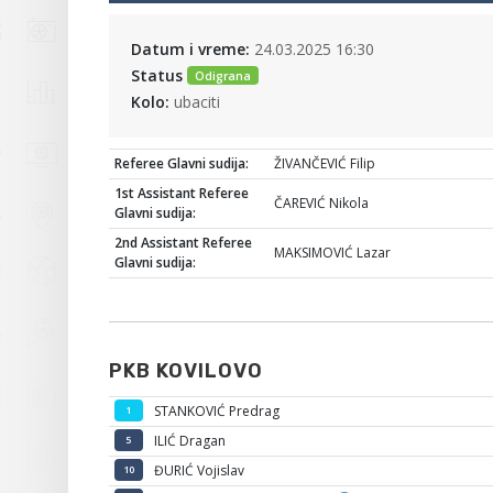
Datum i vreme:
24.03.2025 16:30
Status
Odigrana
Kolo:
ubaciti
Referee Glavni sudija:
ŽIVANČEVIĆ Filip
1st Assistant Referee
ČAREVIĆ Nikola
Glavni sudija:
2nd Assistant Referee
MAKSIMOVIĆ Lazar
Glavni sudija:
PKB KOVILOVO
STANKOVIĆ Predrag
1
ILIĆ Dragan
5
ĐURIĆ Vojislav
10