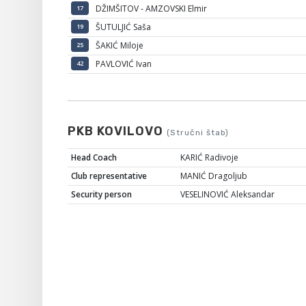
DŽIMŠITOV - AMZOVSKI Elmir
17
ŠUTULJIĆ Saša
19
ŠAKIĆ Miloje
25
PAVLOVIĆ Ivan
42
PKB KOVILOVO
(Stručni štab)
Head Coach
KARIĆ Radivoje
Club representative
MANIĆ Dragoljub
Security person
VESELINOVIĆ Aleksandar