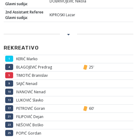
DOBRIVOJEVIĆ Nikola
Glavni sudija:
2nd Assistant Referee
KIPROSKI Lazar
Glavni sudija:
REKREATIVO
KERIĆ Marko
1
BLAGOJEVIĆ Predrag
25'
4
TIMOTIĆ Branislav
5
SAJIĆ Nenad
9
IVANOVIĆ Nenad
10
LUKOVIĆ Slavko
13
PETROVIĆ Goran
60'
17
FILIPOVIĆ Dejan
21
NEŠOVIĆ Boško
23
POPIĆ Gordan
25