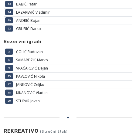
BABIĆ Petar
13
LAZAREVIĆ Vladimir
14
ANDRIĆ Bojan
19
GRUBIĆ Darko
22
Rezervni igrači
ČOLIĆ Radovan
3
SAMARDŽIĆ Marko
5
VRAČAREVIĆ Dejan
9
PAVLOVIĆ Nikola
15
JANKOVIĆ Zeljko
17
KIKANOVIĆ Vladan
18
STUPAR Jovan
20
REKREATIVO
(Stručni štab)