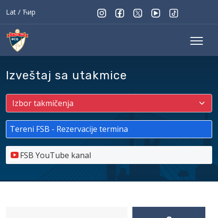
Lat
/
Ћир
Izveštaj sa utakmice
Tereni FSB - Rezervacije termina
FSB YouTube kanal