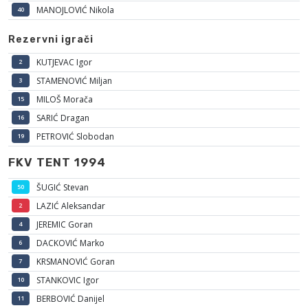
MANOJLOVIĆ Nikola
40
Rezervni igrači
KUTJEVAC Igor
2
STAMENOVIĆ Miljan
3
MILOŠ Morača
15
SARIĆ Dragan
16
PETROVIĆ Slobodan
19
FKV TENT 1994
ŠUGIĆ Stevan
50
LAZIĆ Aleksandar
2
JEREMIC Goran
4
DACKOVIĆ Marko
6
KRSMANOVIĆ Goran
7
STANKOVIC Igor
10
BERBOVIĆ Danijel
11