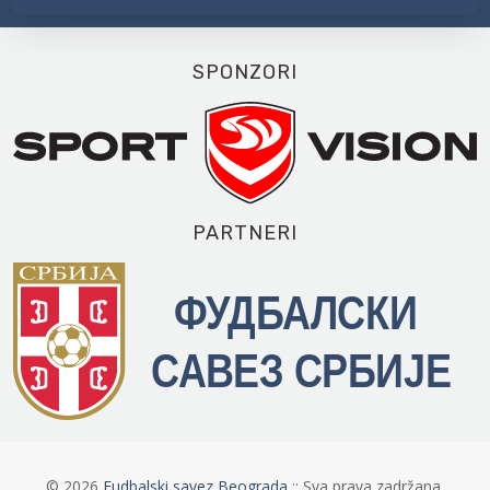
SPONZORI
PARTNERI
©
2026
Fudbalski savez Beograda
:: Sva prava zadržana.