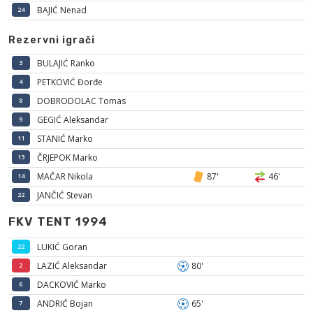
BAJIĆ Nenad
24
Rezervni igrači
BULAJIĆ Ranko
3
PETKOVIĆ Đorđe
4
DOBRODOLAC Tomas
8
GEGIĆ Aleksandar
9
STANIĆ Marko
11
ČRJEPOK Marko
13
MAČAR Nikola
87'
46'
14
JANČIĆ Stevan
22
FKV TENT 1994
LUKIĆ Goran
22
LAZIĆ Aleksandar
80'
2
DACKOVIĆ Marko
6
ANDRIĆ Bojan
65'
7