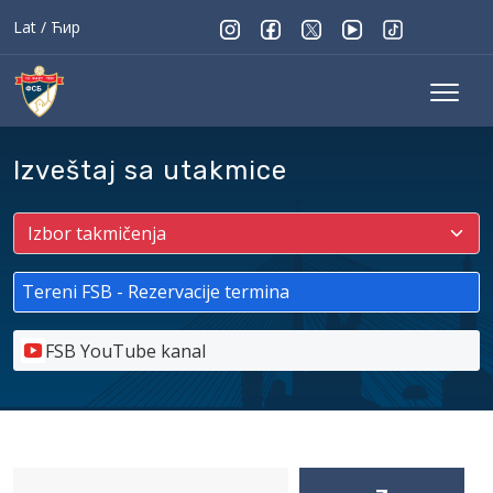
Lat
/
Ћир
Izveštaj sa utakmice
Tereni FSB - Rezervacije termina
FSB YouTube kanal