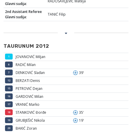
RADOSAVLJEVIĆ Mateja
Glavni sudija:
2nd Assistant Referee
TANIĆ Filip
Glavni sudija:
TAURUNUM 2012
JOVANOVIĆ Miljan
1
RADIĆ Milan
6
DENKOVIĆ Slađan
39'
7
BERZATI Denis
12
PETROVIĆ Dejan
15
GARDOVIĆ Milan
16
VRANIĆ Marko
17
STANKOVIĆ Đorđe
35'
18
GRUBJEŠIĆ Nikola
19'
19
BAKIĆ Zoran
20