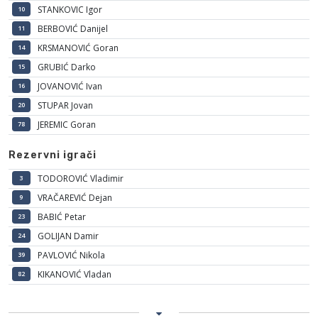
STANKOVIC Igor
10
BERBOVIĆ Danijel
11
KRSMANOVIĆ Goran
14
GRUBIĆ Darko
15
JOVANOVIĆ Ivan
16
STUPAR Jovan
20
JEREMIC Goran
78
Rezervni igrači
TODOROVIĆ Vladimir
3
VRAČAREVIĆ Dejan
9
BABIĆ Petar
23
GOLIJAN Damir
24
PAVLOVIĆ Nikola
39
KIKANOVIĆ Vladan
82