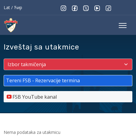
Lat
/
Ћир
Izveštaj sa utakmice
Tereni FSB - Rezervacije termina
FSB YouTube kanal
Nema podataka za utakmicu