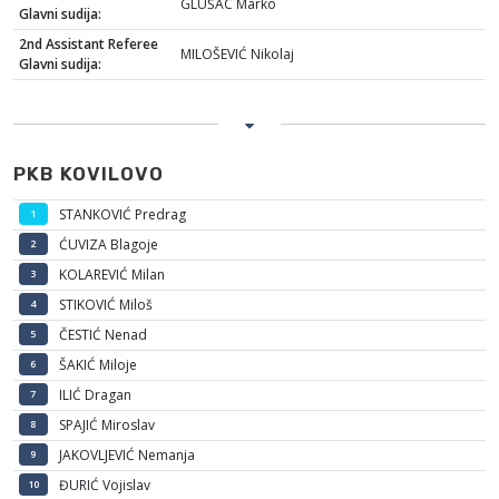
GLUŠAC Marko
Glavni sudija:
2nd Assistant Referee
MILOŠEVIĆ Nikolaj
Glavni sudija:
PKB KOVILOVO
STANKOVIĆ Predrag
1
ĆUVIZA Blagoje
2
KOLAREVIĆ Milan
3
STIKOVIĆ Miloš
4
ČESTIĆ Nenad
5
ŠAKIĆ Miloje
6
ILIĆ Dragan
7
SPAJIĆ Miroslav
8
JAKOVLJEVIĆ Nemanja
9
ĐURIĆ Vojislav
10