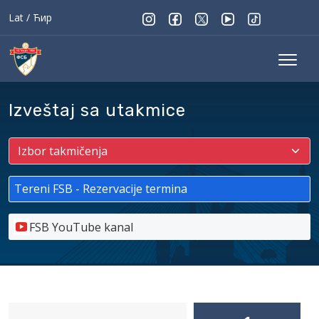
Lat
/
Ћир
Izveštaj sa utakmice
Tereni FSB - Rezervacije termina
FSB YouTube kanal