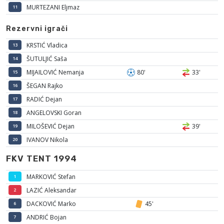
MURTEZANI Eljmaz
11
Rezervni igrači
KRSTIĆ Vladica
13
ŠUTULJIĆ Saša
14
MIJAILOVIĆ Nemanja
80'
33'
15
ŠEGAN Rajko
16
RADIĆ Dejan
17
ANGELOVSKI Goran
18
MILOŠEVIĆ Dejan
39'
19
IVANOV Nikola
20
FKV TENT 1994
MARKOVIĆ Stefan
1
LAZIĆ Aleksandar
2
DACKOVIĆ Marko
45'
6
ANDRIĆ Bojan
7