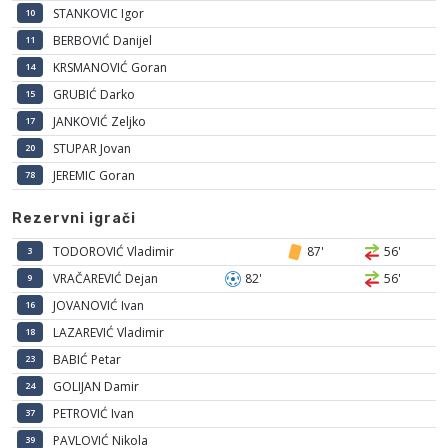
STANKOVIC Igor
10
BERBOVIĆ Danijel
11
KRSMANOVIĆ Goran
14
GRUBIĆ Darko
15
JANKOVIĆ Zeljko
17
STUPAR Jovan
20
JEREMIC Goran
78
Rezervni igrači
TODOROVIĆ Vladimir
87'
56'
3
VRAČAREVIĆ Dejan
82'
56'
9
JOVANOVIĆ Ivan
16
LAZAREVIĆ Vladimir
18
BABIĆ Petar
23
GOLIJAN Damir
24
PETROVIĆ Ivan
37
PAVLOVIĆ Nikola
39