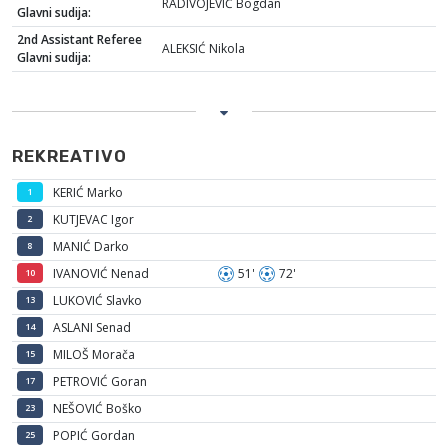
RADIVOJEVIĆ Bogdan
Glavni sudija:
2nd Assistant Referee
ALEKSIĆ Nikola
Glavni sudija:
REKREATIVO
KERIĆ Marko
1
KUTJEVAC Igor
2
MANIĆ Darko
8
IVANOVIĆ Nenad
51'
72'
10
LUKOVIĆ Slavko
13
ASLANI Senad
14
MILOŠ Morača
15
PETROVIĆ Goran
17
NEŠOVIĆ Boško
23
POPIĆ Gordan
25