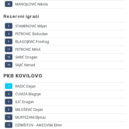
MANOJLOVIĆ Nikola
40
Rezervni igrači
STAMENOVIĆ Miljan
3
PETROVIĆ Slobodan
4
BLAGOJEVIĆ Predrag
9
PETROVIĆ Miloš
11
SARIĆ Dragan
16
SAJIĆ Nenad
19
PKB KOVILOVO
RADIĆ Dejan
1
ĆUVIZA Blagoje
4
ILIĆ Dragan
5
MILOŠEVIĆ Dejan
8
MURTEZANI Eljmaz
11
DŽIMŠITOV - AMZOVSKI Elmir
17