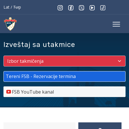
Lat
/
Ћир
Izveštaj sa utakmice
Tereni FSB - Rezervacije termina
FSB YouTube kanal