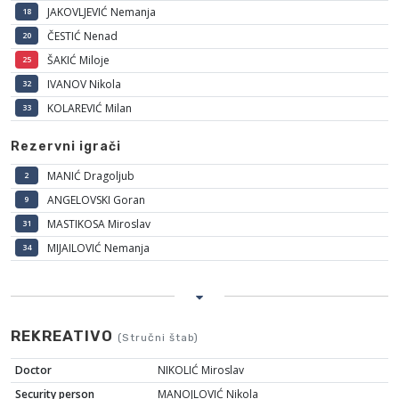
JAKOVLJEVIĆ Nemanja
18
ČESTIĆ Nenad
20
ŠAKIĆ Miloje
25
IVANOV Nikola
32
KOLAREVIĆ Milan
33
Rezervni igrači
MANIĆ Dragoljub
2
ANGELOVSKI Goran
9
MASTIKOSA Miroslav
31
MIJAILOVIĆ Nemanja
34
REKREATIVO
(Stručni štab)
Doctor
NIKOLIĆ Miroslav
Security person
MANOJLOVIĆ Nikola