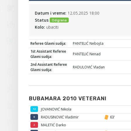
Datum i vreme:
12.05.2025 18:00
Status
Odigrana
Kolo:
ubaciti
Referee Glavni sudija:
PANTELIĆ Nebojša
1st Assistant Referee
PANTELIĆ Nenad
Glavni sudija:
2nd Assistant Referee
RADULOVIĆ Vladan
Glavni sudija:
BUBAMARA 2010 VETERANI
JOVANOVIĆ Nikola
12
RADUSINOVIĆ Vladimir
63'
0
MALETIĆ Darko
2