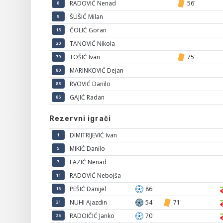
RADOVIĆ Nenad
56'
8
ŠUŠIĆ Milan
9
ČOLIĆ Goran
13
TANOVIĆ Nikola
20
TOŠIĆ Ivan
75'
79
MARINKOVIĆ Dejan
80
RVOVIĆ Danilo
83
GAJIĆ Radan
85
Rezervni igrači
DIMITRIJEVIĆ Ivan
1
MIKIĆ Danilo
5
LAZIĆ Nenad
7
RADOVIĆ Nebojša
11
PEŠIĆ Danijel
86'
16
NUHI Ajazdin
54'
71'
21
RADOIČIĆ Janko
70'
25