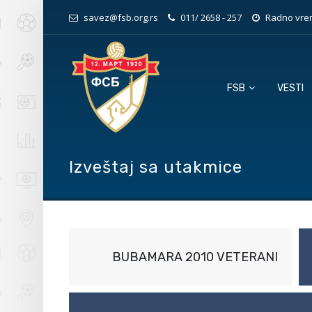
savez@fsb.org.rs
011/ 2658 - 257
Radno vrem
FSB
VESTI
Izveštaj sa utakmice
BUBAMARA 2010 VETERANI