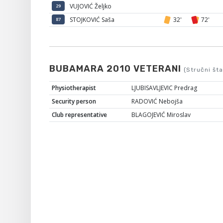
VUJOVIĆ Željko
29
STOJKOVIĆ Saša
32'
72'
87
BUBAMARA 2010 VETERANI
(Stručni šta
Physiotherapist
LJUBISAVLJEVIC Predrag
Security person
RADOVIĆ Nebojša
Club representative
BLAGOJEVIĆ Miroslav