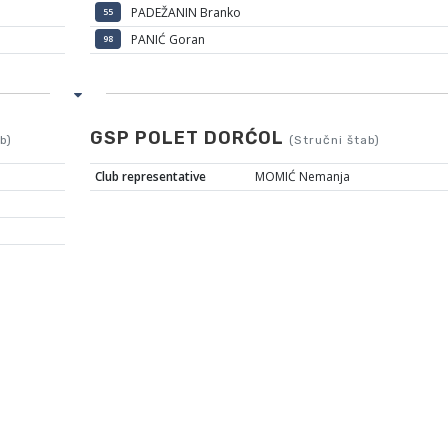
PADEŽANIN Branko
55
PANIĆ Goran
98
GSP POLET DORĆOL
b)
(Stručni štab)
Club representative
MOMIĆ Nemanja