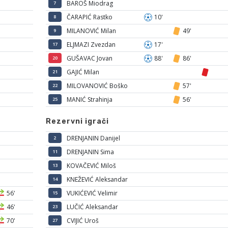
BAROŠ Miodrag
7
ČARAPIĆ Rastko
10'
8
MILANOVIĆ Milan
49'
9
ELJMAZI Zvezdan
17'
17
GUŠAVAC Jovan
88'
86'
20
GAJIĆ Milan
21
MILOVANOVIĆ Boško
57'
22
MANIĆ Strahinja
56'
25
Rezervni igrači
DRENJANIN Danijel
2
DRENJANIN Sima
11
KOVAČEVIĆ Miloš
13
KNEŽEVIĆ Aleksandar
14
56'
VUKIĆEVIĆ Velimir
15
46'
LUČIĆ Aleksandar
23
70'
CVIJIĆ Uroš
27