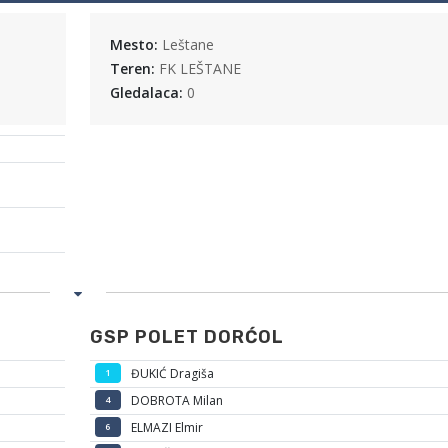
Mesto:
Leštane
Teren:
FK LEŠTANE
Gledalaca:
0
GSP POLET DORĆOL
ĐUKIĆ Dragiša
1
DOBROTA Milan
4
ELMAZI Elmir
6