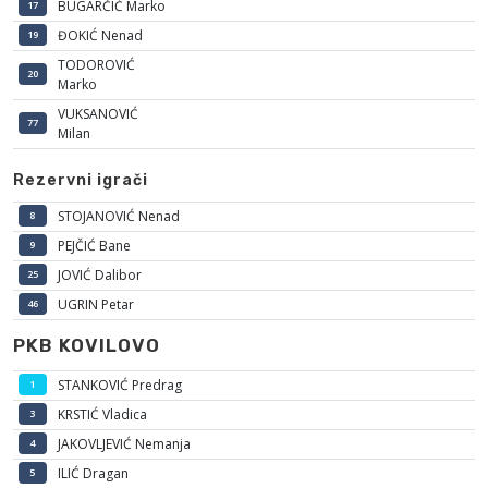
BUGARČIĆ Marko
17
ĐOKIĆ Nenad
19
TODOROVIĆ
20
Marko
VUKSANOVIĆ
77
Milan
Rezervni igrači
STOJANOVIĆ Nenad
8
PEJČIĆ Bane
9
JOVIĆ Dalibor
25
UGRIN Petar
46
PKB KOVILOVO
STANKOVIĆ Predrag
1
KRSTIĆ Vladica
3
JAKOVLJEVIĆ Nemanja
4
ILIĆ Dragan
5