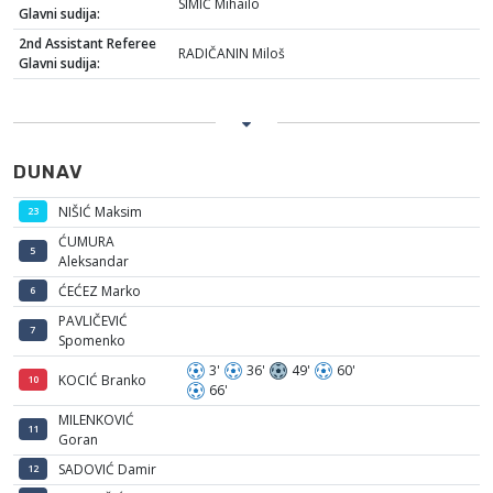
SIMIĆ Mihailo
Glavni sudija:
2nd Assistant Referee
RADIČANIN Miloš
Glavni sudija:
DUNAV
NIŠIĆ Maksim
23
ĆUMURA
5
Aleksandar
ĆEĆEZ Marko
6
PAVLIČEVIĆ
7
Spomenko
3'
36'
49'
60'
KOCIĆ Branko
10
66'
MILENKOVIĆ
11
Goran
SADOVIĆ Damir
12