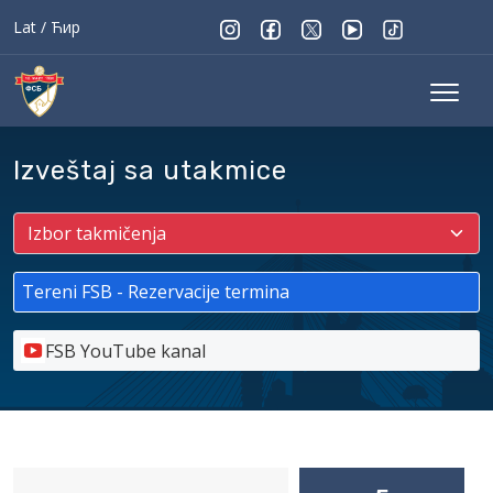
Lat
/
Ћир
Izveštaj sa utakmice
Tereni FSB - Rezervacije termina
FSB YouTube kanal