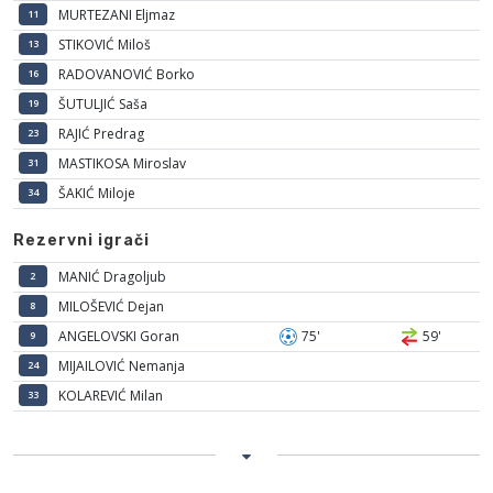
MURTEZANI Eljmaz
11
STIKOVIĆ Miloš
13
RADOVANOVIĆ Borko
16
ŠUTULJIĆ Saša
19
RAJIĆ Predrag
23
MASTIKOSA Miroslav
31
ŠAKIĆ Miloje
34
Rezervni igrači
MANIĆ Dragoljub
2
MILOŠEVIĆ Dejan
8
ANGELOVSKI Goran
75'
59'
9
MIJAILOVIĆ Nemanja
24
KOLAREVIĆ Milan
33