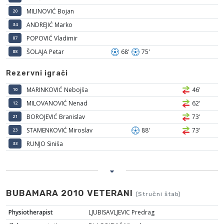
MILINOVIĆ Bojan
20
ANDREJIĆ Marko
34
POPOVIĆ Vladimir
87
ŠOLAJA Petar
68'
75'
88
Rezervni igrači
MARINKOVIĆ Nebojša
46'
10
MILOVANOVIĆ Nenad
62'
12
BOROJEVIĆ Branislav
73'
21
STAMENKOVIĆ Miroslav
88'
73'
23
RUNJO Siniša
33
BUBAMARA 2010 VETERANI
(Stručni štab)
Physiotherapist
LJUBISAVLJEVIC Predrag