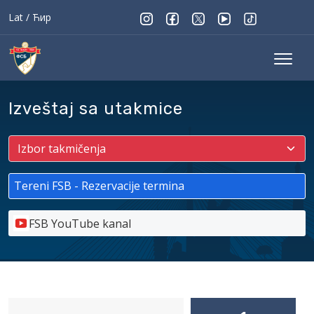
Lat
/
Ћир
Izveštaj sa utakmice
Tereni FSB - Rezervacije termina
FSB YouTube kanal