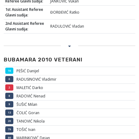
Referee Glavni sudija:
JANKOVIĆ Vukan
1st Assistant Referee
ĐORĐEVIĆ Ratko
Glavni sudija:
2nd Assistant Referee
RADULOVIĆ Vladan
Glavni sudija:
BUBAMARA 2010 VETERANI
PEŠIĆ Danijel
16
RADUSINOVIĆ Vladimir
0
MALETIĆ Darko
2
RADOVIĆ Nenad
8
ŠUŠIĆ Milan
9
ČOLIĆ Goran
13
TANOVIĆ Nikola
20
TOŠIĆ Ivan
79
MARINKOVIĆ Dejan
80