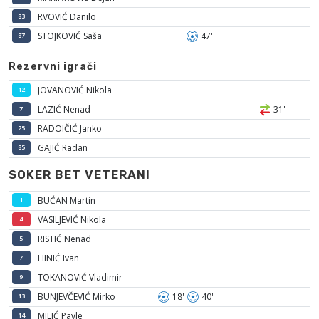
RVOVIĆ Danilo
83
STOJKOVIĆ Saša
47'
87
Rezervni igrači
JOVANOVIĆ Nikola
12
LAZIĆ Nenad
31'
7
RADOIČIĆ Janko
25
GAJIĆ Radan
85
SOKER BET VETERANI
BUĆAN Martin
1
VASILJEVIĆ Nikola
4
RISTIĆ Nenad
5
HINIĆ Ivan
7
TOKANOVIĆ Vladimir
9
BUNJEVČEVIĆ Mirko
18'
40'
13
MILIĆ Pavle
14