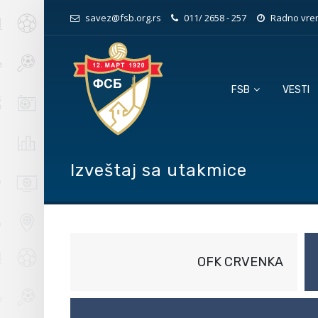
savez@fsb.org.rs
011/ 2658 - 257
Radno vrem
FSB
VESTI
Izveštaj sa utakmice
OFK CRVENKA