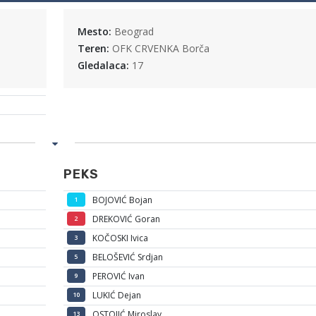
Mesto:
Beograd
Teren:
OFK CRVENKA Borča
Gledalaca:
17
PEKS
BOJOVIĆ Bojan
1
DREKOVIĆ Goran
2
KOČOSKI Ivica
3
BELOŠEVIĆ Srdjan
5
PEROVIĆ Ivan
9
LUKIĆ Dejan
10
OSTOJIĆ Miroslav
13