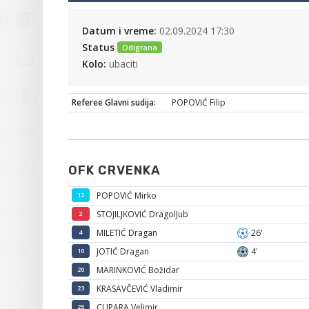
Datum i vreme:
02.09.2024 17:30
Status
Odigrana
Kolo:
ubaciti
Referee Glavni sudija:
POPOVIĆ Filip
OFK CRVENKA
POPOVIĆ Mirko
12
STOJILJKOVIĆ DragolJub
2
MILETIĆ Dragan
26'
4
JOTIĆ Dragan
4'
10
MARINKOVIĆ Božidar
20
KRASAVČEVIĆ Vladimir
23
CUPARA Velimir
25