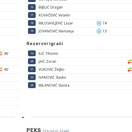
BIJELIĆ Dragan
15
KOVAČEVIĆ Veselin
17
MILOSAVLJEVIĆ Lazar
74'
18
JOVANOVIĆ Nemanja
13'
19
Rezervni igrači
46'
ILIĆ Tihomir
14
JAIĆ Zoran
20
46'
VUKOVIĆ Željko
21
IVANOVIĆ Slavko
22
MILANOVIĆ Slaviša
26
PEKS
(Stručni štab)