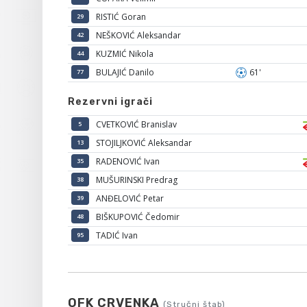
RISTIĆ Goran
29
NEŠKOVIĆ Aleksandar
42
KUZMIĆ Nikola
44
BULAJIĆ Danilo
61'
77
Rezervni igrači
CVETKOVIĆ Branislav
5
STOJILJKOVIĆ Aleksandar
13
RADENOVIĆ Ivan
35
MUŠURINSKI Predrag
38
ANĐELOVIĆ Petar
39
BIŠKUPOVIĆ Čedomir
48
TADIĆ Ivan
95
OFK CRVENKA
(Stručni štab)