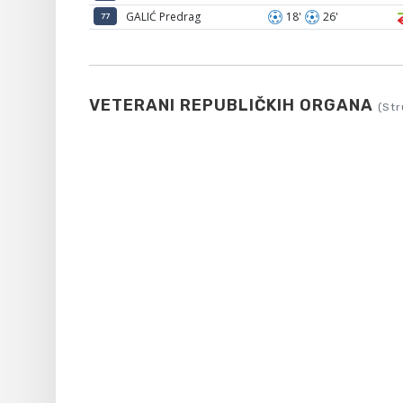
GALIĆ Predrag
18'
26'
77
VETERANI REPUBLIČKIH ORGANA
(Str