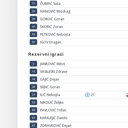
ČUBRIĆ Saša
17
IVANOVIĆ Miodrag
25
GORDIĆ Goran
36
ŠKORIĆ Zoran
41
PETKOVIĆ Nebojša
55
IGOV Dragan
61
Rezervni igrači
JANKOVIĆ Miloš
2
VASILESKI Zdrave
11
GAJIĆ Dejan
16
SEBIĆ Goran
20
ILIĆ Nebojša
21'
21
NIKOLIĆ Željko
22
PAVLOVIĆ Trifun
60
KARALEJIĆ Danilo
62
ZDRAVKOVIĆ Dejan
67