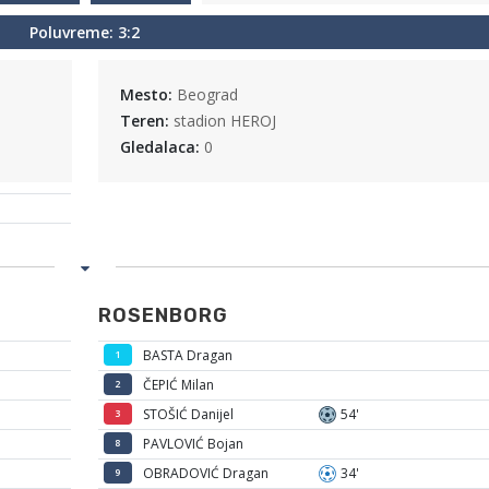
Poluvreme: 3:2
Mesto:
Beograd
Teren:
stadion HEROJ
Gledalaca:
0
ROSENBORG
BASTA Dragan
1
ČEPIĆ Milan
2
STOŠIĆ Danijel
54'
3
PAVLOVIĆ Bojan
8
OBRADOVIĆ Dragan
34'
9