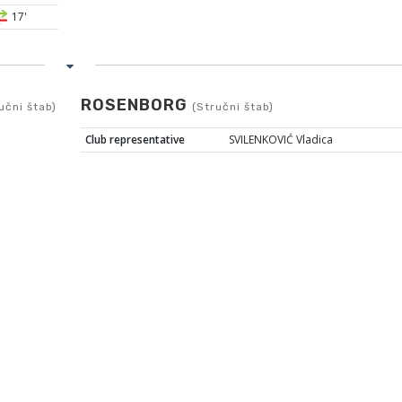
17'
ROSENBORG
učni štab)
(Stručni štab)
Club representative
SVILENKOVIĆ Vladica