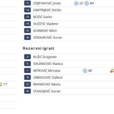
STJEPANOVIĆ Jovan
22'
89'
11
DIMITRIJEVIĆ Srećko
14
BOŽIĆ Darko
15
VUČETIĆ Vladimir
18
ĐORĐEVIĆ Miloš
23
ZDRAVKOVIĆ Goran
44
Rezervni igrači
RUŽIĆ Dragomir
4
SVILENKOVIĆ Vladica
5
MITROVIĆ Miroslav
48'
7
OBRADOVIĆ Dalibor
16
17'
BRANKOVIĆ Nikola
77
STANOJEVIĆ Goran
99