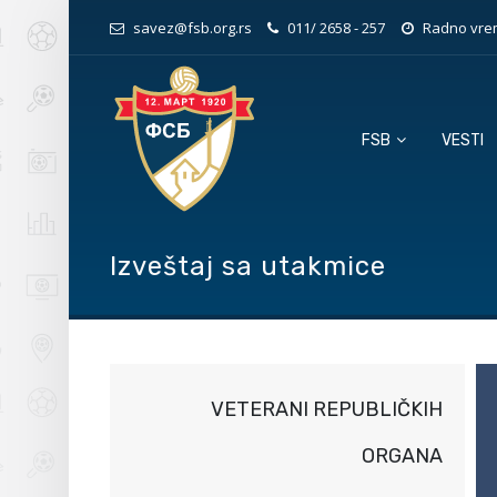
savez@fsb.org.rs
011/ 2658 - 257
Radno vrem
FSB
VESTI
Izveštaj sa utakmice
VETERANI REPUBLIČKIH
ORGANA