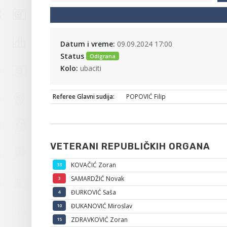
Datum i vreme:
09.09.2024 17:00
Status
Odigrana
Kolo:
ubaciti
Referee Glavni sudija:
POPOVIĆ Filip
VETERANI REPUBLIČKIH ORGANA
KOVAČIĆ Zoran
33
SAMARDŽIĆ Novak
3
ĐURKOVIĆ Saša
4
ĐUKANOVIĆ Miroslav
10
ZDRAVKOVIĆ Zoran
15