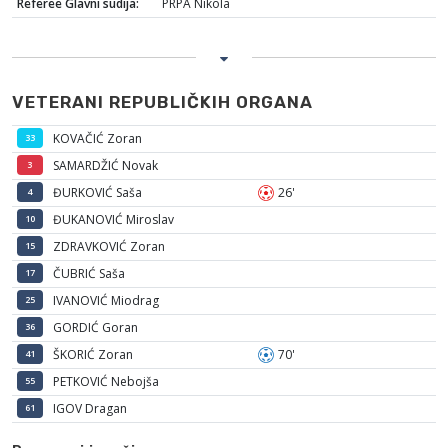
Referee Glavni sudija:
PRPA Nikola
VETERANI REPUBLIČKIH ORGANA
KOVAČIĆ Zoran
33
SAMARDŽIĆ Novak
3
ĐURKOVIĆ Saša
26'
4
ĐUKANOVIĆ Miroslav
10
ZDRAVKOVIĆ Zoran
15
ČUBRIĆ Saša
17
IVANOVIĆ Miodrag
25
GORDIĆ Goran
36
ŠKORIĆ Zoran
70'
41
PETKOVIĆ Nebojša
55
IGOV Dragan
61