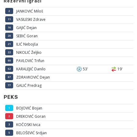
Rezervni igrači
JANKOVIĆ Miloš
2
VASILESKI Zdrave
11
GAJIĆ Dejan
16
SEBIĆ Goran
20
ILIĆ Nebojša
21
NIKOLIĆ Željko
22
PAVLOVIĆ Trifun
60
KARALEJIĆ Danilo
53'
19'
62
ZDRAVKOVIĆ Dejan
67
GALIĆ Predrag
77
PEKS
BOJOVIĆ Bojan
1
DREKOVIĆ Goran
2
KOČOSKI Ivica
3
BELOŠEVIĆ Srdjan
5