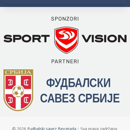
SPONZORI
PARTNERI
©
2026
Fudbalski savez Beograda
:: Sva prava zadržana.