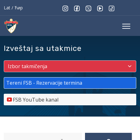
Lat
/
Ћир
Izveštaj sa utakmice
Tereni FSB - Rezervacije termina
FSB YouTube kanal