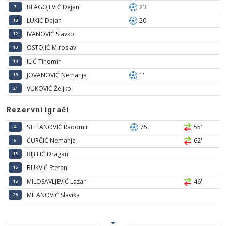
BLAGOJEVIĆ Dejan
23'
7
LUKIĆ Dejan
20'
10
IVANOVIĆ Slavko
12
OSTOJIĆ Miroslav
13
ILIĆ Tihomir
14
JOVANOVIĆ Nemanja
1'
19
VUKOVIĆ Željko
21
Rezervni igrači
STEFANOVIĆ Radomir
75'
55'
4
ĆURČIĆ Nemanja
62'
8
BIJELIĆ Dragan
15
BUKVIĆ Stefan
16
MILOSAVLJEVIĆ Lazar
46'
18
MILANOVIĆ Slaviša
26