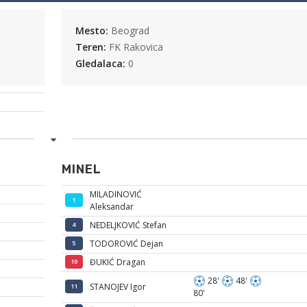
Mesto:
Beograd
Teren:
FK Rakovica
Gledalaca:
0
MINEL
MILADINOVIĆ
1
Aleksandar
NEDELJKOVIĆ Stefan
4
TODOROVIĆ Dejan
5
ĐUKIĆ Dragan
10
28'
48'
STANOJEV Igor
11
80'