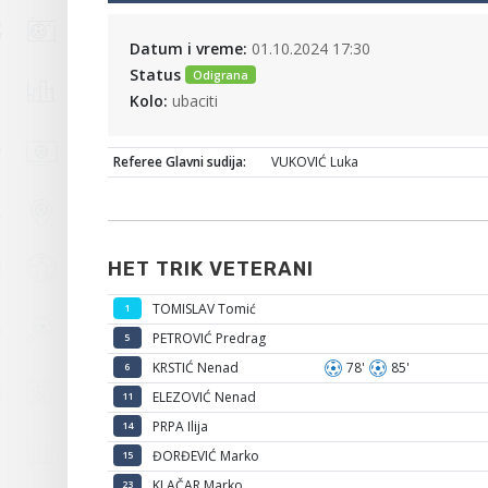
Datum i vreme:
01.10.2024 17:30
Status
Odigrana
Kolo:
ubaciti
Referee Glavni sudija:
VUKOVIĆ Luka
HET TRIK VETERANI
TOMISLAV Tomić
1
PETROVIĆ Predrag
5
KRSTIĆ Nenad
78'
85'
6
ELEZOVIĆ Nenad
11
PRPA Ilija
14
ĐORĐEVIĆ Marko
15
KLAČAR Marko
23