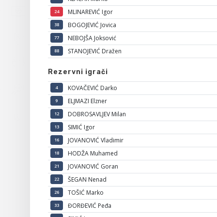
MLINAREVIĆ Igor
24
BOGOJEVIĆ Jovica
38
NEBOJŠA Joksović
77
STANOJEVIĆ Dražen
88
Rezervni igrači
KOVAČEVIĆ Darko
4
ELJMAZI Elzner
9
DOBROSAVLJEV Milan
12
SIMIĆ Igor
13
JOVANOVIĆ Vladimir
16
HODŽA Muhamed
18
JOVANOVIĆ Goran
21
ŠEGAN Nenad
22
TOŠIĆ Marko
26
ĐORĐEVIĆ Peđa
33