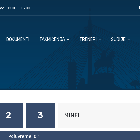
e: 08.00 – 16.00
DOKUMENTI
TAKMIČENJA
TRENERI
SUDIJE
2
3
MINEL
Poluvreme: 0:1