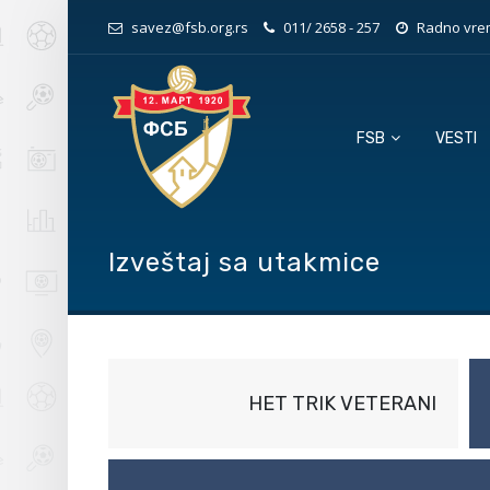
savez@fsb.org.rs
011/ 2658 - 257
Radno vrem
FSB
VESTI
Izveštaj sa utakmice
HET TRIK VETERANI