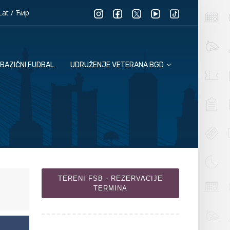
Lat
/
Ћир
BAZIČNI FUDBAL
UDRUŽENJE VETERANA BGD
TERENI FSB - REZERVACIJE
TERMINA