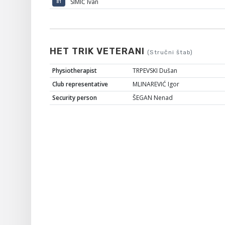
SIMIĆ Ivan
81
HET TRIK VETERANI
(Stručni štab)
Physiotherapist
TRPEVSKI Dušan
Club representative
MLINAREVIĆ Igor
Security person
ŠEGAN Nenad