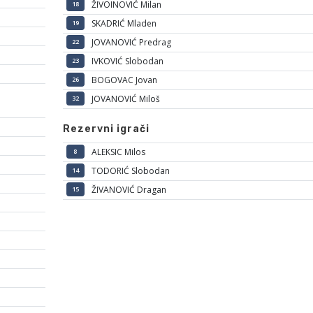
ŽIVOINOVIĆ Milan
18
SKADRIĆ Mladen
19
JOVANOVIĆ Predrag
22
IVKOVIĆ Slobodan
23
BOGOVAC Jovan
26
JOVANOVIĆ Miloš
32
Rezervni igrači
ALEKSIC Milos
8
TODORIĆ Slobodan
14
ŽIVANOVIĆ Dragan
15