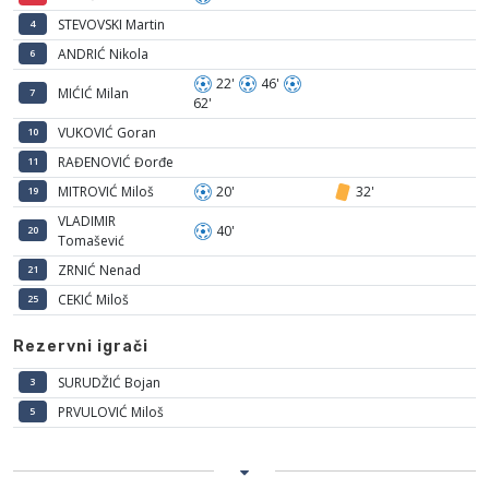
STEVOVSKI Martin
4
ANDRIĆ Nikola
6
22'
46'
MIĆIĆ Milan
7
62'
VUKOVIĆ Goran
10
RAĐENOVIĆ Đorđe
11
MITROVIĆ Miloš
20'
32'
19
VLADIMIR
40'
20
Tomašević
ZRNIĆ Nenad
21
CEKIĆ Miloš
25
Rezervni igrači
SURUDŽIĆ Bojan
3
PRVULOVIĆ Miloš
5