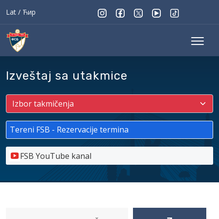
Lat
/
Ћир
Izveštaj sa utakmice
Tereni FSB - Rezervacije termina
FSB YouTube kanal