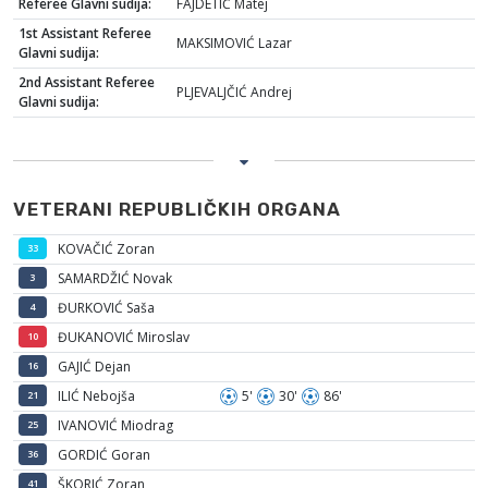
Referee Glavni sudija:
FAJDETIĆ Matej
1st Assistant Referee
MAKSIMOVIĆ Lazar
Glavni sudija:
2nd Assistant Referee
PLJEVALJČIĆ Andrej
Glavni sudija:
VETERANI REPUBLIČKIH ORGANA
KOVAČIĆ Zoran
33
SAMARDŽIĆ Novak
3
ĐURKOVIĆ Saša
4
ĐUKANOVIĆ Miroslav
10
GAJIĆ Dejan
16
ILIĆ Nebojša
5'
30'
86'
21
IVANOVIĆ Miodrag
25
GORDIĆ Goran
36
ŠKORIĆ Zoran
41