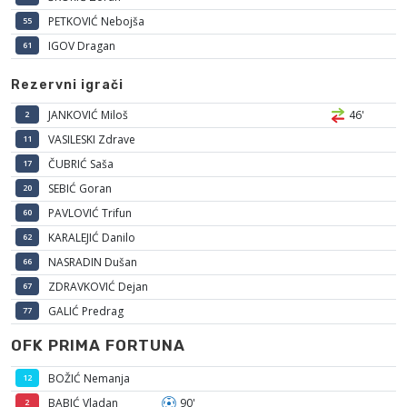
PETKOVIĆ Nebojša
55
IGOV Dragan
61
Rezervni igrači
JANKOVIĆ Miloš
46'
2
VASILESKI Zdrave
11
ČUBRIĆ Saša
17
SEBIĆ Goran
20
PAVLOVIĆ Trifun
60
KARALEJIĆ Danilo
62
NASRADIN Dušan
66
ZDRAVKOVIĆ Dejan
67
GALIĆ Predrag
77
OFK PRIMA FORTUNA
BOŽIĆ Nemanja
12
BABIĆ Vladan
90'
2