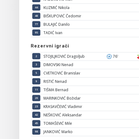
KUZMIĆ Nikola
44
BIŠKUPOVIĆ Čedomir
48
BULAJIĆ Danilo
77
TADIĆ Ivan
95
Rezervni igrači
STOJILJKOVIĆ DragolJub
76'
2
DIMOVSKI Nenad
3
CVETKOVIĆ Branislav
5
RISTIĆ Nenad
9
TIŠMA Bernad
11
MARINKOVIĆ Božidar
20
KRASAVČEVIĆ Vladimir
23
NEŠKOVIĆ Aleksandar
42
TOMAŠEVIĆ Mile
45
JANKOVIĆ Marko
98