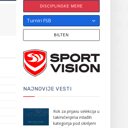
DISCIPLINSKE MERE
BILTEN
NAJNOVIJE VESTI
Rok za prijavu selekcija u
takmičenjima mlađih
kategorija pod okriljem