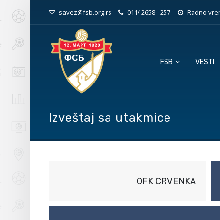
savez@fsb.org.rs
011/ 2658 - 257
Radno vrem
FSB
VESTI
Izveštaj sa utakmice
OFK CRVENKA