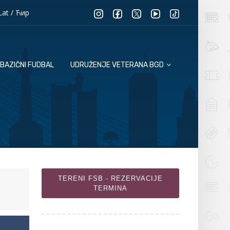
Lat
/
Ћир
BAZIČNI FUDBAL
UDRUŽENJE VETERANA BGD
TERENI FSB - REZERVACIJE
TERMINA