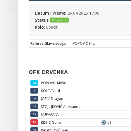
Datum i vreme:
24.04.2025 17:00
Status
Odigrana
Kolo:
ubaciti
Referee Glavni sudija:
POPOVIĆ Filip
OFK CRVENKA
POPOVIĆ Mirko
12
KOLEV Vasil
1
JOTIĆ Dragan
10
STOJILJKOVIĆ Aleksandar
13
CUPARA Velimir
25
RISTIĆ Goran
61'
29
RADENOVIĆ Ivan
35