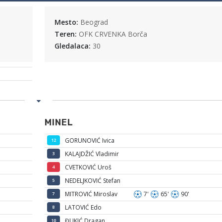
Mesto:
Beograd
Teren:
OFK CRVENKA Borča
Gledalaca:
30
MINEL
GORUNOVIĆ Ivica
12
KALAJDŽIĆ Vladimir
3
CVETKOVIĆ Uroš
4
NEDELJKOVIĆ Stefan
5
MITROVIĆ Miroslav
7'
65'
90'
7
LATOVIĆ Edo
8
ĐUKIĆ Dragan
10