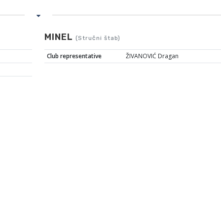
MINEL
(Stručni štab)
Club representative
ŽIVANOVIĆ Dragan