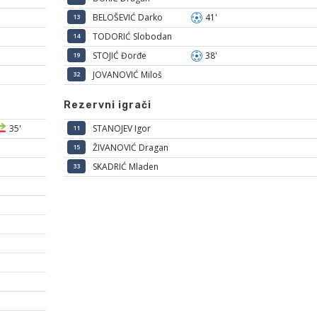
BELOŠEVIĆ Darko
41'
13
TODORIĆ Slobodan
14
STOJIĆ Đorđe
38'
19
JOVANOVIĆ Miloš
32
Rezervni igrači
35'
STANOJEV Igor
11
ŽIVANOVIĆ Dragan
15
SKADRIĆ Mladen
33