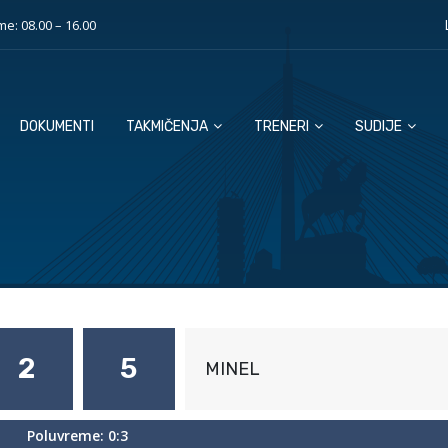
e: 08.00 – 16.00
DOKUMENTI
TAKMIČENJA
TRENERI
SUDIJE
2
5
MINEL
Poluvreme: 0:3