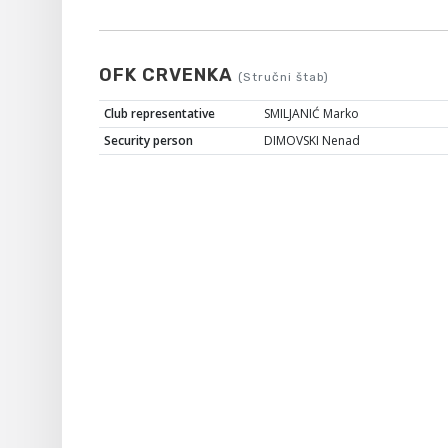
OFK CRVENKA
(Stručni štab)
Club representative
SMILJANIĆ Marko
Security person
DIMOVSKI Nenad