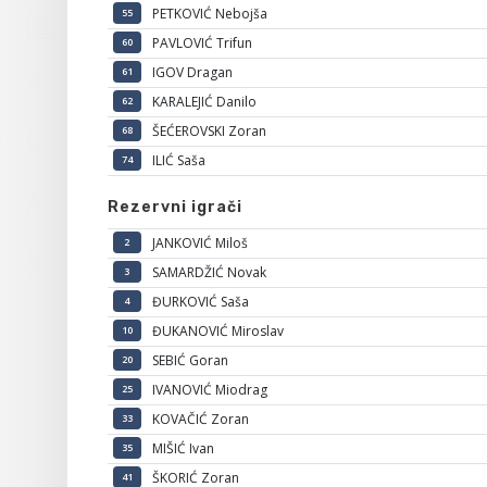
PETKOVIĆ Nebojša
55
PAVLOVIĆ Trifun
60
IGOV Dragan
61
KARALEJIĆ Danilo
62
ŠEĆEROVSKI Zoran
68
ILIĆ Saša
74
Rezervni igrači
JANKOVIĆ Miloš
2
SAMARDŽIĆ Novak
3
ĐURKOVIĆ Saša
4
ĐUKANOVIĆ Miroslav
10
SEBIĆ Goran
20
IVANOVIĆ Miodrag
25
KOVAČIĆ Zoran
33
MIŠIĆ Ivan
35
ŠKORIĆ Zoran
41