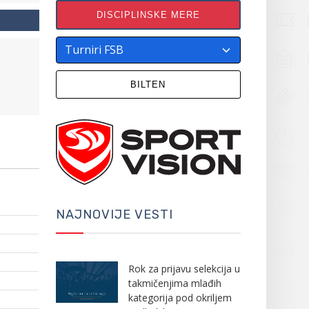
DISCIPLINSKE MERE
BILTEN
NAJNOVIJE VESTI
Rok za prijavu selekcija u
takmičenjima mlađih
kategorija pod okriljem