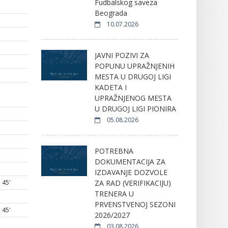
Fudbalskog saveza
Beograda
10.07.2026
JAVNI POZIVI ZA
POPUNU UPRAŽNJENIH
MESTA U DRUGOJ LIGI
KADETA I
UPRAŽNJENOG MESTA
U DRUGOJ LIGI PIONIRA
05.08.2026
POTREBNA
DOKUMENTACIJA ZA
IZDAVANJE DOZVOLE
ZA RAD (VERIFIKACIJU)
45'
TRENERA U
PRVENSTVENOJ SEZONI
45'
2026/2027
03.08.2026