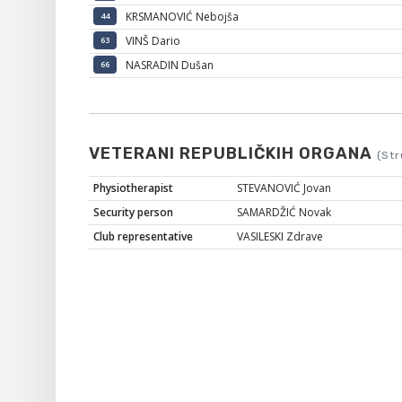
KRSMANOVIĆ Nebojša
44
VINŠ Dario
63
NASRADIN Dušan
66
VETERANI REPUBLIČKIH ORGANA
(Str
Physiotherapist
STEVANOVIĆ Jovan
Security person
SAMARDŽIĆ Novak
Club representative
VASILESKI Zdrave