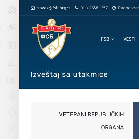
savez@fsb.org.rs
011/ 2658 - 257
Radno vrem
FSB
VESTI
Izveštaj sa utakmice
VETERANI REPUBLIČKIH
ORGANA