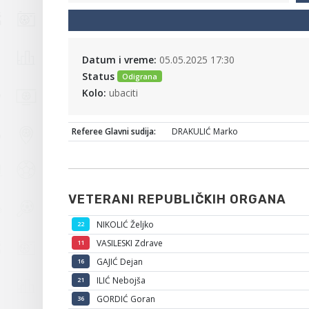
Datum i vreme:
05.05.2025 17:30
Status
Odigrana
Kolo:
ubaciti
Referee Glavni sudija:
DRAKULIĆ Marko
VETERANI REPUBLIČKIH ORGANA
NIKOLIĆ Željko
22
VASILESKI Zdrave
11
GAJIĆ Dejan
16
ILIĆ Nebojša
21
GORDIĆ Goran
36