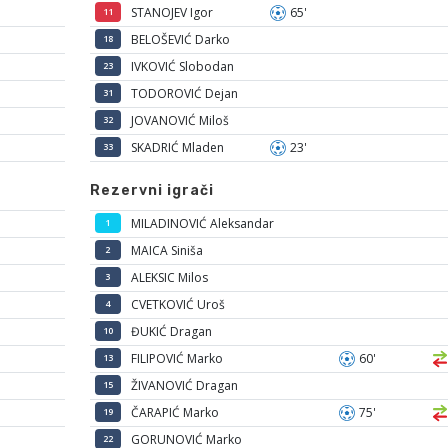
STANOJEV Igor
65'
11
BELOŠEVIĆ Darko
18
IVKOVIĆ Slobodan
23
TODOROVIĆ Dejan
31
JOVANOVIĆ Miloš
32
SKADRIĆ Mladen
23'
33
Rezervni igrači
MILADINOVIĆ Aleksandar
1
MAICA Siniša
2
ALEKSIC Milos
3
CVETKOVIĆ Uroš
4
ĐUKIĆ Dragan
10
FILIPOVIĆ Marko
60'
13
ŽIVANOVIĆ Dragan
15
ČARAPIĆ Marko
75'
19
GORUNOVIĆ Marko
22