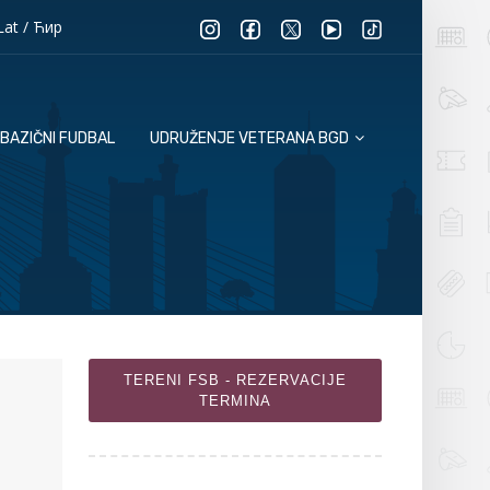
Lat
/
Ћир
BAZIČNI FUDBAL
UDRUŽENJE VETERANA BGD
TERENI FSB - REZERVACIJE
TERMINA