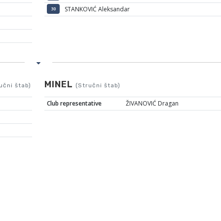
STANKOVIĆ Aleksandar
30
MINEL
učni štab)
(Stručni štab)
Club representative
ŽIVANOVIĆ Dragan