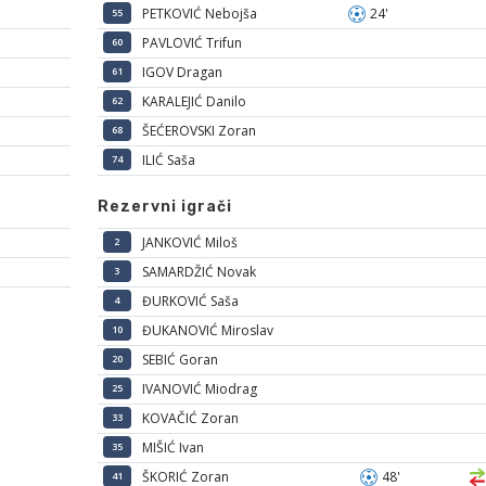
PETKOVIĆ Nebojša
24'
55
PAVLOVIĆ Trifun
60
IGOV Dragan
61
KARALEJIĆ Danilo
62
ŠEĆEROVSKI Zoran
68
ILIĆ Saša
74
Rezervni igrači
JANKOVIĆ Miloš
2
SAMARDŽIĆ Novak
3
ĐURKOVIĆ Saša
4
ĐUKANOVIĆ Miroslav
10
SEBIĆ Goran
20
IVANOVIĆ Miodrag
25
KOVAČIĆ Zoran
33
MIŠIĆ Ivan
35
ŠKORIĆ Zoran
48'
41