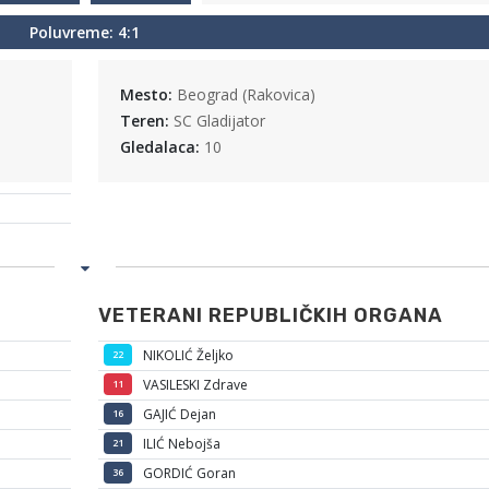
Poluvreme: 4:1
Mesto:
Beograd (Rakovica)
Teren:
SC Gladijator
Gledalaca:
10
VETERANI REPUBLIČKIH ORGANA
NIKOLIĆ Željko
22
VASILESKI Zdrave
11
GAJIĆ Dejan
16
ILIĆ Nebojša
21
GORDIĆ Goran
36