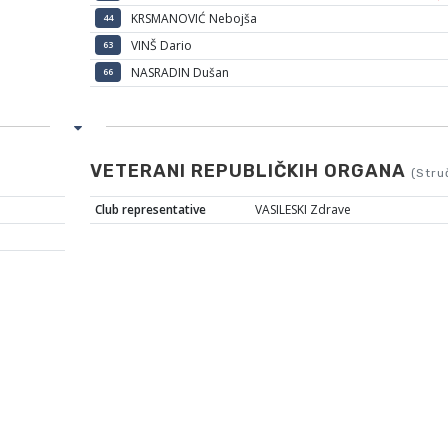
KRSMANOVIĆ Nebojša
44
VINŠ Dario
63
NASRADIN Dušan
66
VETERANI REPUBLIČKIH ORGANA
(Stru
Club representative
VASILESKI Zdrave