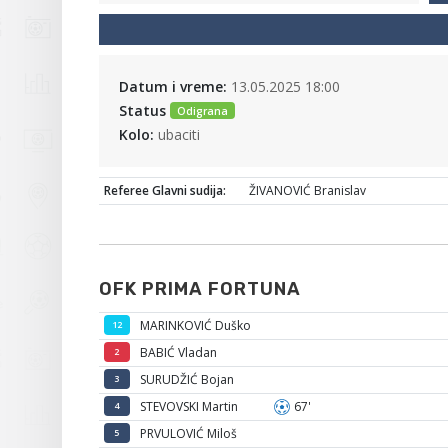
Datum i vreme:
13.05.2025 18:00
Status
Odigrana
Kolo:
ubaciti
Referee Glavni sudija:
ŽIVANOVIĆ Branislav
OFK PRIMA FORTUNA
MARINKOVIĆ Duško
12
BABIĆ Vladan
2
SURUDŽIĆ Bojan
3
STEVOVSKI Martin
67'
4
PRVULOVIĆ Miloš
5