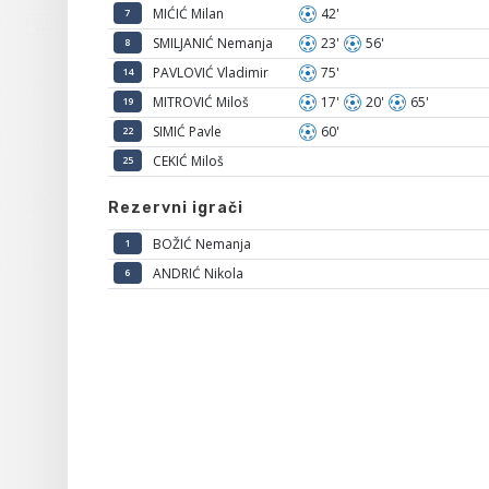
MIĆIĆ Milan
42'
7
SMILJANIĆ Nemanja
23'
56'
8
PAVLOVIĆ Vladimir
75'
14
MITROVIĆ Miloš
17'
20'
65'
19
SIMIĆ Pavle
60'
22
CEKIĆ Miloš
25
Rezervni igrači
BOŽIĆ Nemanja
1
ANDRIĆ Nikola
6