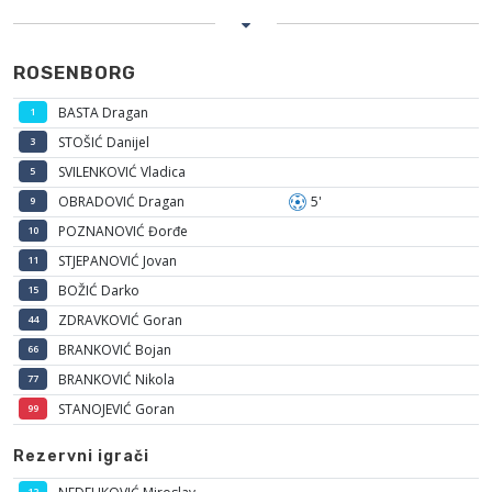
ROSENBORG
BASTA Dragan
1
STOŠIĆ Danijel
3
SVILENKOVIĆ Vladica
5
OBRADOVIĆ Dragan
5'
9
POZNANOVIĆ Đorđe
10
STJEPANOVIĆ Jovan
11
BOŽIĆ Darko
15
ZDRAVKOVIĆ Goran
44
BRANKOVIĆ Bojan
66
BRANKOVIĆ Nikola
77
STANOJEVIĆ Goran
99
Rezervni igrači
12