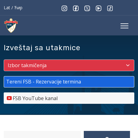
Lat
/
Ћир
Izveštaj sa utakmice
Tereni FSB - Rezervacije termina
FSB YouTube kanal