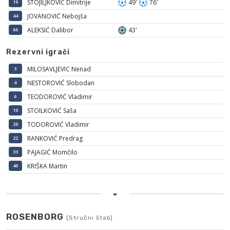
STOJILJKOVIĆ Dimitrije
49'
76'
19
JOVANOVIĆ Nebojša
44
ALEKSIĆ Dalibor
43'
66
Rezervni igrači
MILOSAVLJEVIC Nenad
3
NESTOROVIĆ Slobodan
4
TEODOROVIĆ Vladimir
6
STOILKOVIĆ Saša
10
TODOROVIĆ Vladimir
20
RANKOVIĆ Predrag
22
PAJAGIĆ Momčilo
33
KRIŠKA Martin
40
ROSENBORG
(Stručni štab)