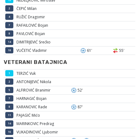
NEDELJKOVIĆ Miroslav
ČEPIĆ Milan
2
RUŽIĆ Dragomir
4
RAFAILOVIĆ Bojan
7
PAVLOVIĆ Bojan
8
DIMITRIJEVIĆ Srećko
14
VUČETIĆ Vladimir
61'
55'
18
VETERANI BATAJNICA
TERZIĆ Vuk
1
ANTONIJEVIĆ Nikola
2
ALFIROVIĆ Branimir
52'
5
HARNAGIĆ Bojan
7
KARANOVIC Rade
87'
8
PAJAGIĆ Mićo
11
MARINKOVIC Predrag
14
VUKADINOVIĆ Ljubomir
16