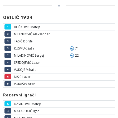
OBILIĆ 1924
BOŠKOVIĆ Mateja
1
MILENKOVIĆ Aleksandar
2
TASIĆ Đorđe
3
KUSMUK Saša
7'
5
MILADINOVIĆ Sergej
22'
7
SREDOJEVIĆ Lazar
8
VUKOJE Mihailo
9
NISIĆ Lazar
10
VUKAŠIN Arsić
11
Rezervni igrači
DAVIDOVIĆ Mateja
12
MATARUGIĆ Igor
4
6