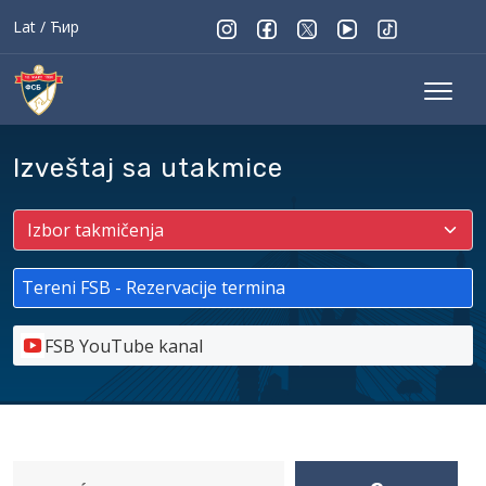
Lat
/
Ћир
Izveštaj sa utakmice
Tereni FSB - Rezervacije termina
FSB YouTube kanal