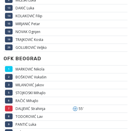
MILESKI Luka
DAKIĆ Luka
13
KOLAKOVIĆ Filip
14
MIRJANIĆ Petar
15
NOVAK Ognjen
18
TRAJKOVIĆ Kosta
19
GOLUBOVIĆ Veljko
20
OFK BEOGRAD
MARKOVIĆ Nikola
1
BOŠKOVIĆ Vukašin
2
MILANOVIĆ Jakov
3
STOJKOSKI Mihajlo
5
RAČIĆ Mihajlo
6
DALJEVIĆ Strahinja
55'
7
TODOROVIĆ Lav
8
PANTIĆ Luka
9