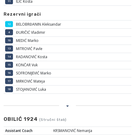
ILIĆ Kosta
11
Rezervni igrači
BELOBRĐANIN Aleksandar
12
ĐURIČIĆ Vladimir
4
MEDIĆ Marko
10
MITROVIĆ Pavle
13
RADANOVIĆ Kosta
14
KONČAR Vuk
15
SOFRONIJEVIĆ Marko
16
MIRKOVIĆ Mateja
17
STOJANOVIĆ Luka
18
OBILIĆ 1924
(Stručni štab)
Assistant Coach
KRSMANOVIĆ NemanJa