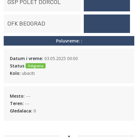
GSP POLET DORĆOL
OFK BEOGRAD
Poluvreme: :
Datum i vreme:
03.05.2025 00:00
Status
Odigrana
Kolo:
ubaciti
Mesto:
---
Teren:
---
Gledalaca:
0