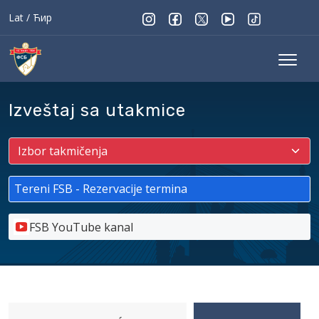
Lat
/
Ћир
Izveštaj sa utakmice
Tereni FSB - Rezervacije termina
FSB YouTube kanal