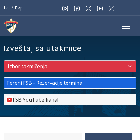
Lat
/
Ћир
Izveštaj sa utakmice
Tereni FSB - Rezervacije termina
FSB YouTube kanal