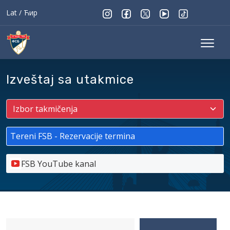
Lat
/
Ћир
Izveštaj sa utakmice
Tereni FSB - Rezervacije termina
FSB YouTube kanal