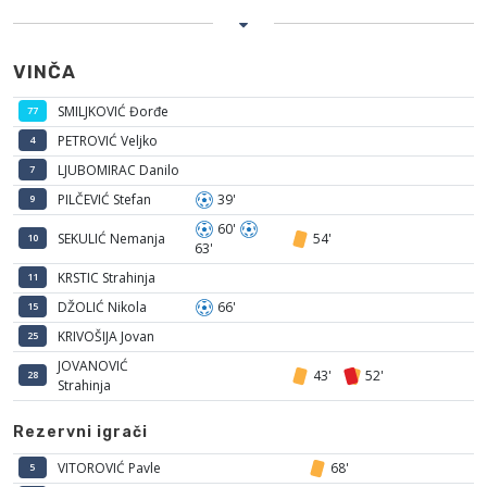
VINČA
SMILJKOVIĆ Đorđe
77
PETROVIĆ Veljko
4
LJUBOMIRAC Danilo
7
PILČEVIĆ Stefan
39'
9
60'
SEKULIĆ Nemanja
54'
10
63'
KRSTIC Strahinja
11
DŽOLIĆ Nikola
66'
15
KRIVOŠIJA Jovan
25
JOVANOVIĆ
43'
52'
28
Strahinja
Rezervni igrači
VITOROVIĆ Pavle
68'
5