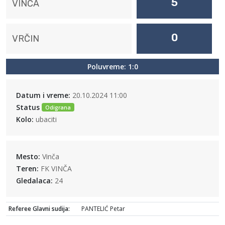
5
VINČA
0
VRČIN
Poluvreme: 1:0
Datum i vreme:
20.10.2024 11:00
Status
Odigrana
Kolo:
ubaciti
Mesto:
Vinča
Teren:
FK VINČA
Gledalaca:
24
Referee Glavni sudija:
PANTELIĆ Petar