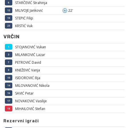
STARČEVIĆ Strahinja
6
MILIVOJE Janković
22'
12
STEPIĆ Filip
19
KRSTIĆ Vuk
23
VRČIN
STOJANOVIĆ Vukan
1
MILANKOVIĆ Lazar
3
PETROVIĆ David
7
KNEŽEVIĆ Vanja
9
ISIDOROVIĆ Ilija
10
MILOVANOVIĆ Nikola
14
SAVIĆ Petar
16
NOVAKOVIĆ Vasilije
17
MIHAILOVIĆ Stefan
18
Rezervni igrači