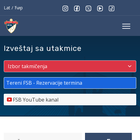
Lat
/
Ћир
Izveštaj sa utakmice
Tereni FSB - Rezervacije termina
FSB YouTube kanal