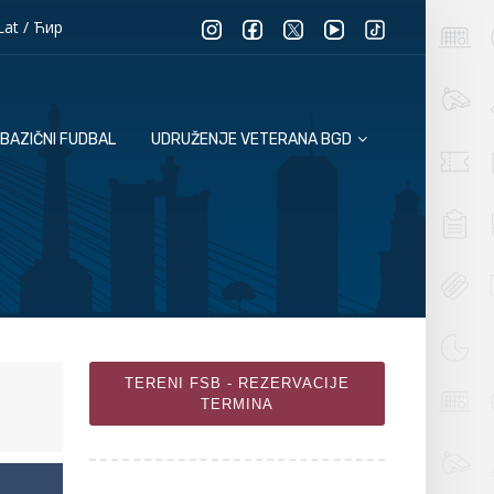
Lat
/
Ћир
BAZIČNI FUDBAL
UDRUŽENJE VETERANA BGD
TERENI FSB - REZERVACIJE
TERMINA