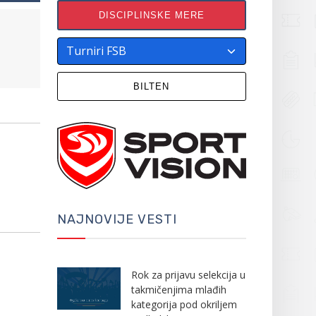
DISCIPLINSKE MERE
BILTEN
NAJNOVIJE VESTI
Rok za prijavu selekcija u
takmičenjima mlađih
kategorija pod okriljem