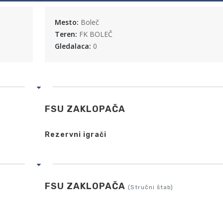
Mesto:
Boleč
Teren:
FK BOLEČ
Gledalaca:
0
FSU ZAKLOPAČA
Rezervni igrači
FSU ZAKLOPAČA
(Stručni štab)