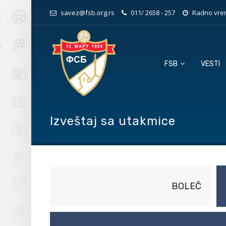
savez@fsb.org.rs
011/ 2658 - 257
Radno vrem
FSB
VESTI
Izveštaj sa utakmice
BOLEČ