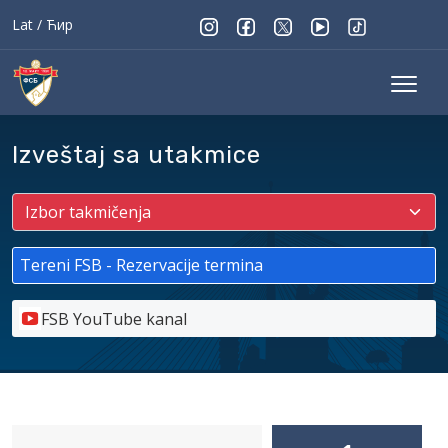
Lat
/
Ћир
Izveštaj sa utakmice
Tereni FSB - Rezervacije termina
FSB YouTube kanal