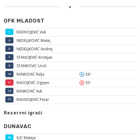
OFK MLADOST
RADIVOJEVIĆ Vuk
1
NEDELJKOVIĆ Matej
4
NEDELJKOVIĆ Andrej
6
STANOJEVIĆ Kristijan
7
STANKOVIĆ Uroš
9
RANKOVIĆ Relja
56'
10
RADOJEVIĆ Ognjen
55'
11
RANKOVIĆ Vuk
13
RADIVOJEVIĆ Petar
17
Rezervni igrači
DUNAVAC
ILIĆ Mateja
88