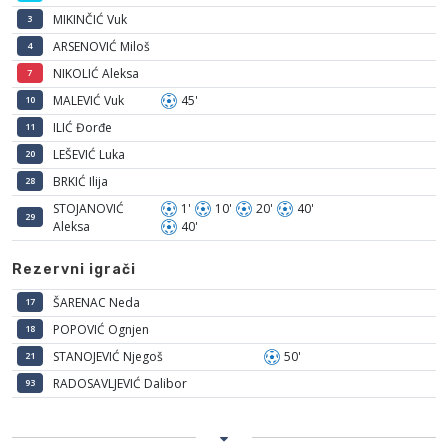
MIKINČIĆ Vuk
3
ARSENOVIĆ Miloš
4
NIKOLIĆ Aleksa
7
MALEVIĆ Vuk
45'
10
ILIĆ Đorđe
11
LEŠEVIĆ Luka
20
BRKIĆ Ilija
28
STOJANOVIĆ
1'
10'
20'
40'
29
Aleksa
40'
Rezervni igrači
ŠARENAC Neda
17
POPOVIĆ Ognjen
18
STANOJEVIĆ Njegoš
50'
21
RADOSAVLJEVIĆ Dalibor
93