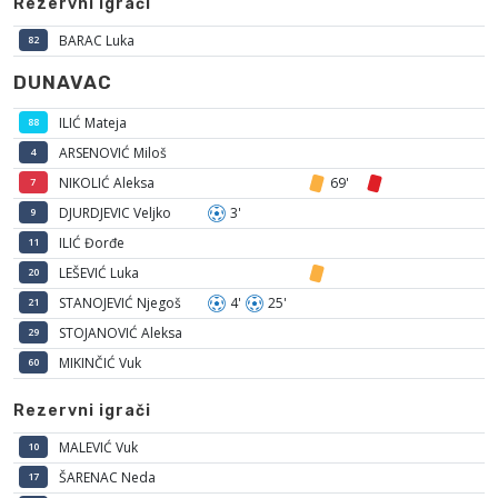
Rezervni igrači
BARAC Luka
82
DUNAVAC
ILIĆ Mateja
88
ARSENOVIĆ Miloš
4
NIKOLIĆ Aleksa
69'
7
DJURDJEVIC Veljko
3'
9
ILIĆ Đorđe
11
LEŠEVIĆ Luka
20
STANOJEVIĆ Njegoš
4'
25'
21
STOJANOVIĆ Aleksa
29
MIKINČIĆ Vuk
60
Rezervni igrači
MALEVIĆ Vuk
10
ŠARENAC Neda
17