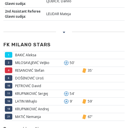
LJUBIČIĆ Danilo
Glavni sudija:
2nd Assistant Referee
LEUDAR Mateja
Glavni sudija:
FK MILANO STARS
BAKIĆ Aleksa
1
MILOSAVLJEVIĆ Veljko
50'
2
RESANOVIĆ Stefan
35'
4
DOŠENOVIĆ Uroš
6
PETROVIĆ David
10
KRUPNIKOVIĆ Sergej
54'
11
LATIN Mihajlo
9'
59'
16
KRUPNIKOVIĆ Andrej
18
MATIĆ Nemanja
67'
21