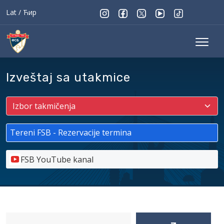
Lat
/
Ћир
Izveštaj sa utakmice
Tereni FSB - Rezervacije termina
FSB YouTube kanal