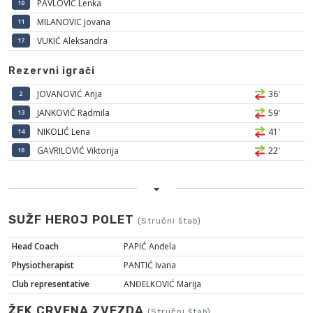
PAVLOVIĆ Lenka
10
MILANOVIC Jovana
11
VUKIĆ Aleksandra
17
Rezervni igrači
JOVANOVIĆ Anja
36'
2
JANKOVIĆ Radmila
59'
13
NIKOLIĆ Lena
41'
14
GAVRILOVIĆ Viktorija
22'
16
SUŽF HEROJ POLET
(Stručni štab)
Head Coach
PAPIĆ Anđela
Physiotherapist
PANTIĆ Ivana
Club representative
ANĐELKOVIĆ Marija
ŽFK CRVENA ZVEZDA
(Stručni štab)