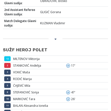
OBRADOVIĆ Boško
Glavni sudija:
2nd Assistant Referee
GLIGIĆ Gorana
Glavni sudija:
Match Delegate Glavni
KUZMAN Vladimir
sudija:
SUŽF HEROJ POLET
MILTENOV Viktorija
12
STANKOVIĆ Anđelija
17'
2
VOKIĆ Maša
3
RODIĆ Marija
4
ČAJEVIĆ Mila
5
STEFANOVIĆ Sonja
47'
8
MARKOVIĆ Tara
26'
10
BALAN Alexandra Ionelia
11