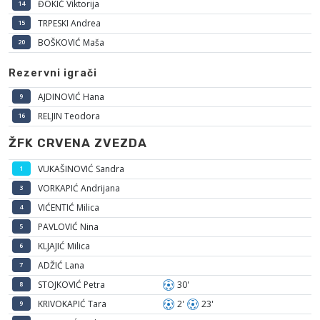
ĐOKIĆ Viktorija
14
TRPESKI Andrea
15
BOŠKOVIĆ Maša
20
Rezervni igrači
AJDINOVIĆ Hana
9
RELJIN Teodora
16
ŽFK CRVENA ZVEZDA
VUKAŠINOVIĆ Sandra
1
VORKAPIĆ Andrijana
3
VIĆENTIĆ Milica
4
PAVLOVIĆ Nina
5
KLJAJIĆ Milica
6
ADŽIĆ Lana
7
STOJKOVIĆ Petra
30'
8
KRIVOKAPIĆ Tara
2'
23'
9