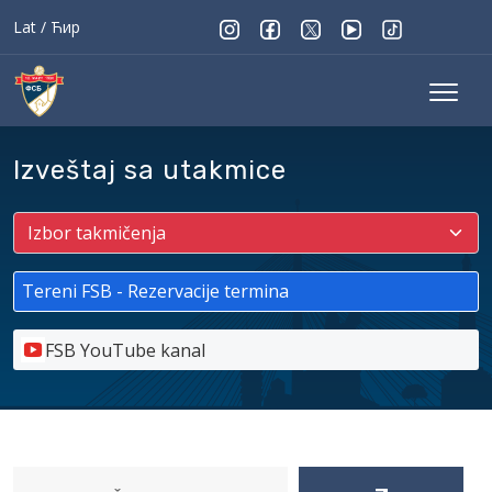
Lat
/
Ћир
Izveštaj sa utakmice
Tereni FSB - Rezervacije termina
FSB YouTube kanal