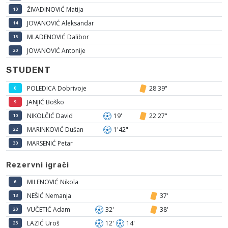
ŽIVADINOVIĆ Matija
10
JOVANOVIĆ Aleksandar
14
MLADENOVIĆ Dalibor
15
JOVANOVIĆ Antonije
20
STUDENT
POLEDICA Dobrivoje
28'39"
0
JANJIĆ Boško
9
NIKOLČIĆ David
19'
22'27"
10
MARINKOVIĆ Dušan
1'42"
22
MARSENIĆ Petar
30
Rezervni igrači
MILENOVIĆ Nikola
6
NEŠIĆ Nemanja
37'
13
VUČETIĆ Adam
32'
38'
20
LAZIĆ Uroš
12'
14'
23