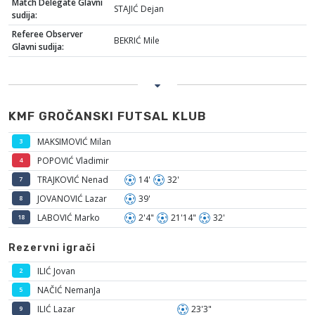
Match Delegate Glavni
STAJIĆ Dejan
sudija:
Referee Observer
BEKRIĆ Mile
Glavni sudija:
KMF GROČANSKI FUTSAL KLUB
MAKSIMOVIĆ Milan
3
POPOVIĆ Vladimir
4
TRAJKOVIĆ Nenad
14'
32'
7
JOVANOVIĆ Lazar
39'
8
LABOVIĆ Marko
2'4"
21'14"
32'
18
Rezervni igrači
ILIĆ Jovan
2
NAČIĆ NemanJa
5
ILIĆ Lazar
23'3"
9