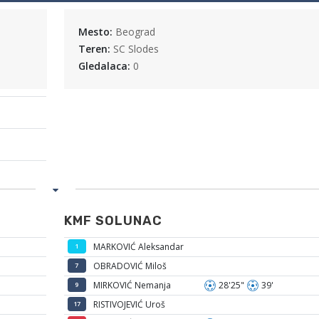
Mesto:
Beograd
Teren:
SC Slodes
Gledalaca:
0
KMF SOLUNAC
MARKOVIĆ Aleksandar
1
OBRADOVIĆ Miloš
7
MIRKOVIĆ Nemanja
28'25"
39'
9
RISTIVOJEVIĆ Uroš
17