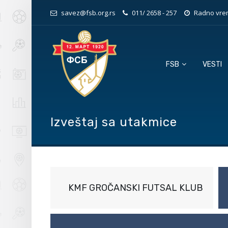
savez@fsb.org.rs
011/ 2658 - 257
Radno vrem
FSB
VESTI
Izveštaj sa utakmice
KMF GROČANSKI FUTSAL KLUB