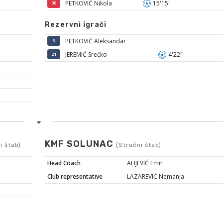
PETKOVIĆ Nikola
15'15"
30
Rezervni igrači
PETKOVIĆ Aleksandar
5
JEREMIĆ Srećko
4'22"
21
KMF SOLUNAC
i štab)
(Stručni štab)
Head Coach
ALIJEVIĆ Emir
Club representative
LAZAREVIĆ Nemanja