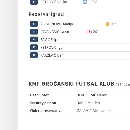
PETROVIĆ VelJko
3'38"
11
Rezervni igrači
ŽIVADINOVIĆ Matija
32'
5
JOVANOVIĆ Lazar
20'
8
SAVIĆ Filip
13
PETROVIĆ Igor
17
KNEŽEVIĆ Ivan
18
KMF GROČANSKI FUTSAL KLUB
(Stručn
Head Coach
BLAGOJEVIĆ Denis
Security person
BABIĆ Mladen
Club representative
GALAMIĆ Aleksandar