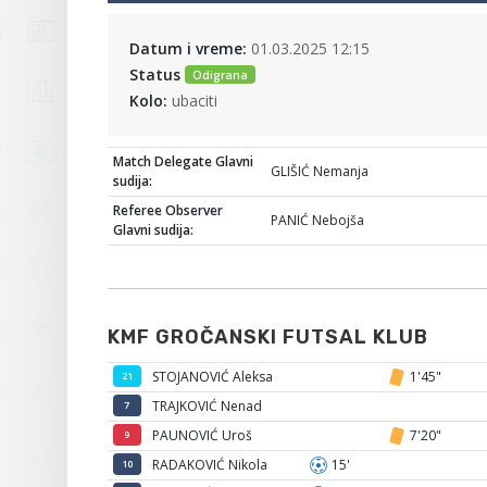
Datum i vreme:
01.03.2025 12:15
Status
Odigrana
Kolo:
ubaciti
Match Delegate Glavni
GLIŠIĆ Nemanja
sudija:
Referee Observer
PANIĆ Nebojša
Glavni sudija:
KMF GROČANSKI FUTSAL KLUB
STOJANOVIĆ Aleksa
1'45"
21
TRAJKOVIĆ Nenad
7
PAUNOVIĆ Uroš
7'20"
9
RADAKOVIĆ Nikola
15'
10