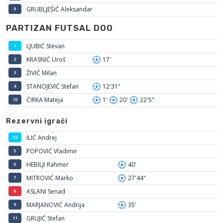
GRUBLJEŠIĆ Aleksandar
9
PARTIZAN FUTSAL DOO
LJUBIĆ Stevan
1
KRASNIĆ Uroš
17'
2
ŽIVIĆ Milan
3
STANOJEVIĆ Stefan
12'31"
4
ĆIRKA Mateja
1'
20'
22'5"
10
Rezervni igrači
ILIĆ Andrej
12
POPOVIĆ Vladimir
5
HEBILJI Rahmer
40'
6
MITROVIĆ Marko
27'44"
7
ASLANI Senad
8
MARJANOVIĆ Andrija
35'
9
GRUJIĆ Stefan
11