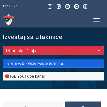
Lat
/
Ћир
Izveštaj sa utakmice
Tereni FSB - Rezervacije termina
FSB YouTube kanal