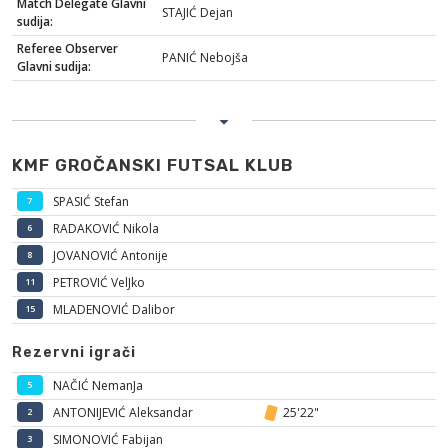
Match Delegate Glavni
STAJIĆ Dejan
sudija:
Referee Observer
PANIĆ Nebojša
Glavni sudija:
KMF GROČANSKI FUTSAL KLUB
SPASIĆ Stefan
7
RADAKOVIĆ Nikola
6
JOVANOVIĆ Antonije
8
PETROVIĆ VelJko
11
MLADENOVIĆ Dalibor
15
Rezervni igrači
NAČIĆ NemanJa
5
ANTONIJEVIĆ Aleksandar
25'22"
2
SIMONOVIĆ Fabijan
3