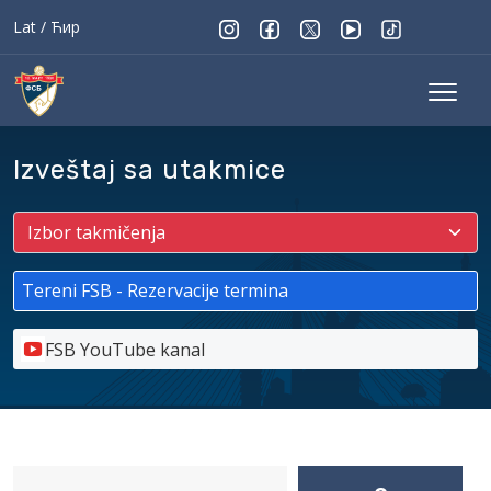
Lat
/
Ћир
Izveštaj sa utakmice
Tereni FSB - Rezervacije termina
FSB YouTube kanal