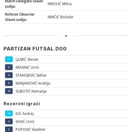
Match Delegate Glavni
NIKOLIĆ Milica
sudija:
Referee Observer
NINČIĆ Božidar
Glavni sudija:
PARTIZAN FUTSAL DOO
LJUBIĆ Stevan
1
KRASNIĆ Uroš
2
STANOJEVIĆ Stefan
4
MARJANOVIĆ Andrija
9
SUBOTIĆ Nemanja
10
Rezervni igrači
ILIĆ Andrej
12
SAVIĆ Uroš
3
POPOVIĆ Vladimir
5