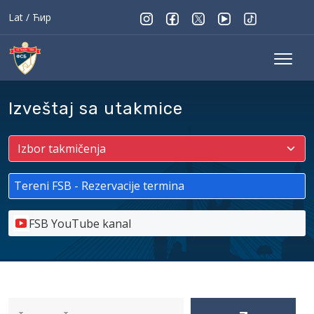
Lat
/
Ћир
Izveštaj sa utakmice
Tereni FSB - Rezervacije termina
FSB YouTube kanal