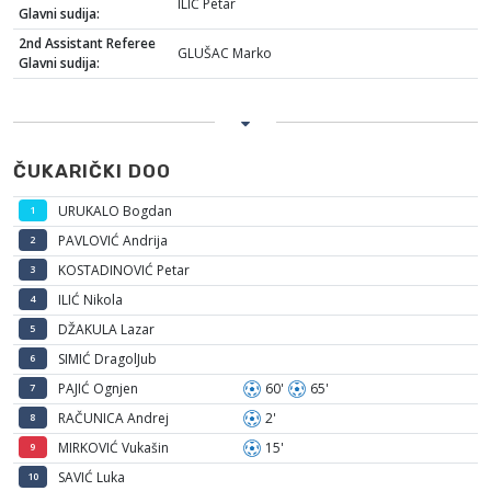
ILIĆ Petar
Glavni sudija:
2nd Assistant Referee
GLUŠAC Marko
Glavni sudija:
ČUKARIČKI DOO
URUKALO Bogdan
1
PAVLOVIĆ Andrija
2
KOSTADINOVIĆ Petar
3
ILIĆ Nikola
4
DŽAKULA Lazar
5
SIMIĆ DragolJub
6
PAJIĆ Ognjen
60'
65'
7
RAČUNICA Andrej
2'
8
MIRKOVIĆ Vukašin
15'
9
SAVIĆ Luka
10