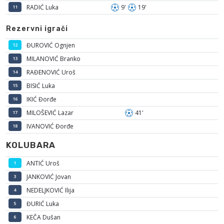
RADIĆ Luka
9'
19'
11
Rezervni igrači
ĐUROVIĆ Ognjen
12
MILANOVIĆ Branko
13
RAĐENOVIĆ Uroš
14
BISIĆ Luka
15
IKIĆ Đorđe
16
MILOŠEVIĆ Lazar
41'
17
IVANOVIĆ Đorđe
18
KOLUBARA
ANTIĆ Uroš
1
JANKOVIĆ Jovan
3
NEDELJKOVIĆ Ilija
4
ĐURIĆ Luka
5
KEČA Dušan
6