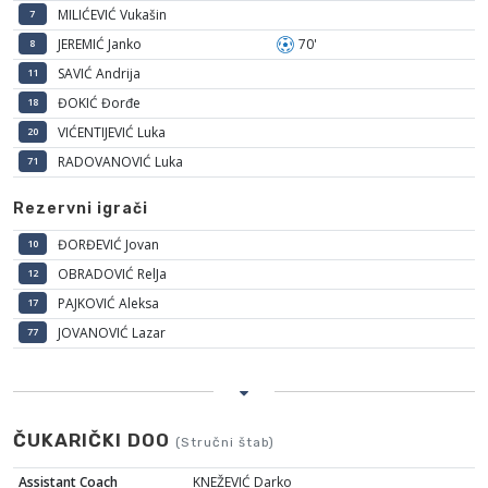
MILIĆEVIĆ Vukašin
7
JEREMIĆ Janko
70'
8
SAVIĆ Andrija
11
ĐOKIĆ Đorđe
18
VIĆENTIJEVIĆ Luka
20
RADOVANOVIĆ Luka
71
Rezervni igrači
ĐORĐEVIĆ Jovan
10
OBRADOVIĆ RelJa
12
PAJKOVIĆ Aleksa
17
JOVANOVIĆ Lazar
77
ČUKARIČKI DOO
(Stručni štab)
Assistant Coach
KNEŽEVIĆ Darko