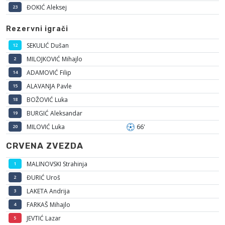
ĐOKIĆ Aleksej
23
Rezervni igrači
SEKULIĆ Dušan
12
MILOJKOVIĆ Mihajlo
2
ADAMOVIĆ Filip
14
ALAVANJA Pavle
15
BOŽOVIĆ Luka
18
BURGIĆ Aleksandar
19
MILOVIĆ Luka
66'
20
CRVENA ZVEZDA
MALINOVSKI Strahinja
1
ĐURIĆ Uroš
2
LAKETA Andrija
3
FARKAŠ Mihajlo
4
JEVTIĆ Lazar
5