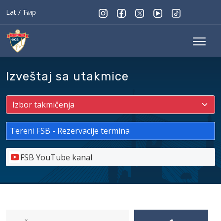
Lat
/
Ћир
Izveštaj sa utakmice
Tereni FSB - Rezervacije termina
FSB YouTube kanal