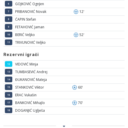
GOJKOVIĆ OgnJen
6
PRIBANOVIĆ Novak
12'
7
ĆAPIN Stefan
8
FETAHOVIĆ Jaman
9
BERIĆ Veljko
52'
10
TRIVUNOVIĆ Veljko
11
Rezervni igrači
VIDOVIĆ Minja
12
TUMBASEVIĆ Andrej
13
ĐUKANOVIĆ Mateja
14
STANKOVIĆ Viktor
60'
15
ERAC Vukašin
16
BANKOVIĆ Mihajlo
70'
17
DOGANJIĆ Uglješa
18