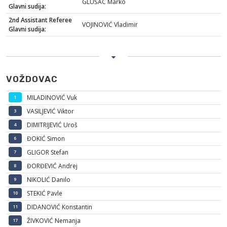
GLUŠAC Marko
Glavni sudija:
2nd Assistant Referee
VOJINOVIĆ Vladimir
Glavni sudija:
VOŽDOVAC
MILADINOVIĆ Vuk
1
VASILJEVIĆ Viktor
3
DIMITRIJEVIĆ Uroš
4
ĐOKIĆ Simon
6
GLIGOR Stefan
7
ĐORĐEVIĆ Andrej
8
NIKOLIĆ Danilo
9
STEKIĆ Pavle
10
DIDANOVIĆ Konstantin
11
ŽIVKOVIĆ Nemanja
17