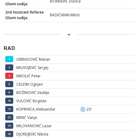
ĐORĐEVIĆ Dušica
Glavni sudija:
2nd Assistant Referee
RADIČANIN Miloš
Glavni sudija:
RAD
OBRADOVIĆ Mašan
1
MILIVOJEVIĆ Sergej
3
NIKOLIĆ Petar
4
CELESKI Ognjen
6
BOŽINOVIĆ Vasilije
8
VULOVIĆ Bogdan
10
KOPRIVICA Aleksandar
23'
12
MINIĆ Vanja
21
MILOVANOVIĆ Lazar
23
DJORDJEVIĆ Nikola
36