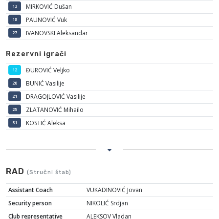
MIRKOVIĆ Dušan
13
PAUNOVIĆ Vuk
18
IVANOVSKI Aleksandar
27
Rezervni igrači
ĐUROVIĆ Veljko
12
BUNIĆ Vasilije
20
DRAGOJLOVIĆ Vasilije
21
ZLATANOVIĆ Mihailo
25
KOSTIĆ Aleksa
31
RAD
(Stručni štab)
Assistant Coach
VUKADINOVIĆ Jovan
Security person
NIKOLIĆ Srdjan
Club representative
ALEKSOV Vladan