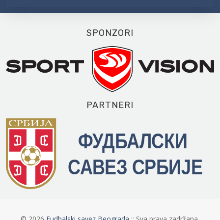
SPONZORI
PARTNERI
©
2026
Fudbalski savez Beograda
:: Sva prava zadržana.