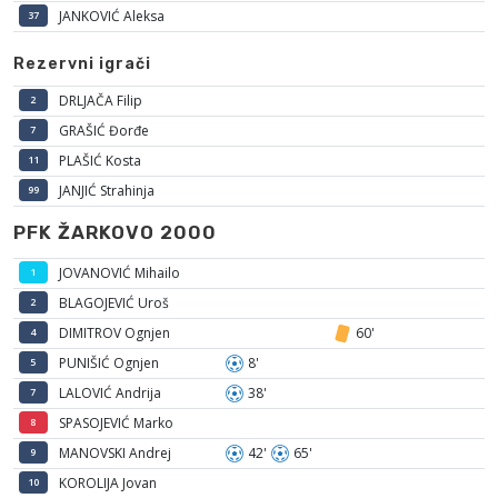
JANKOVIĆ Aleksa
37
Rezervni igrači
DRLJAČA Filip
2
GRAŠIĆ Đorđe
7
PLAŠIĆ Kosta
11
JANJIĆ Strahinja
99
PFK ŽARKOVO 2000
JOVANOVIĆ Mihailo
1
BLAGOJEVIĆ Uroš
2
DIMITROV Ognjen
60'
4
PUNIŠIĆ Ognjen
8'
5
LALOVIĆ Andrija
38'
7
SPASOJEVIĆ Marko
8
MANOVSKI Andrej
42'
65'
9
KOROLIJA Jovan
10