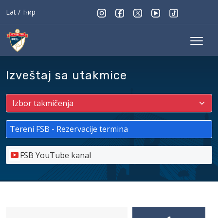
Lat
/
Ћир
Izveštaj sa utakmice
Tereni FSB - Rezervacije termina
FSB YouTube kanal