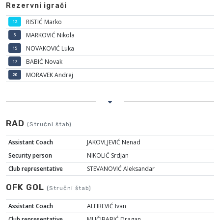
Rezervni igrači
RISTIĆ Marko
12
MARKOVIĆ Nikola
5
NOVAKOVIĆ Luka
15
BABIĆ Novak
17
MORAVEK Andrej
20
RAD
(Stručni štab)
Assistant Coach
JAKOVLJEVIĆ Nenad
Security person
NIKOLIĆ Srdjan
Club representative
STEVANOVIĆ Aleksandar
OFK GOL
(Stručni štab)
Assistant Coach
ALFIREVIĆ Ivan
Club representative
MUČIBABIĆ Dragan