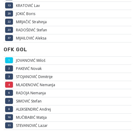
KRATOVIĆ Lav
13
JOKIĆ Boris
20
MIRJAČIĆ Strahinja
22
RADOŠEVIĆ Stefan
23
MIJAILOVIĆ Aleksa
37
OFK GOL
JOVANOVIĆ Miloš
1
PAKEVIĆ Novak
2
STOJANOVIĆ Dimitrije
3
MLADENOVIĆ NemanJa
4
RADOJA Nemanja
6
SIMOVIĆ Stefan
7
ALEKSENDRIĆ Andrej
8
MUČIBABIĆ Matija
10
STEVANOVIĆ Lazar
11