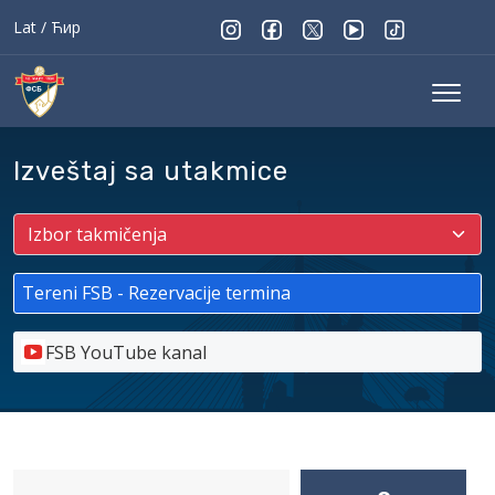
Lat
/
Ћир
Izveštaj sa utakmice
Tereni FSB - Rezervacije termina
FSB YouTube kanal