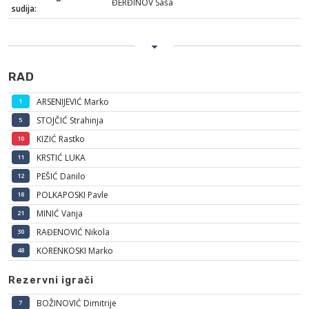
ĐERĐINOV Saša
sudija:
RAD
ARSENIJEVIĆ Marko
1
STOJČIĆ Strahinja
5
KIZIĆ Rastko
10
KRSTIĆ LUKA
11
PEŠIĆ Danilo
12
POLKAPOSKI Pavle
18
MINIĆ Vanja
21
RAĐENOVIĆ Nikola
30
KORENKOSKI Marko
48
Rezervni igrači
BOŽINOVIĆ Dimitrije
7