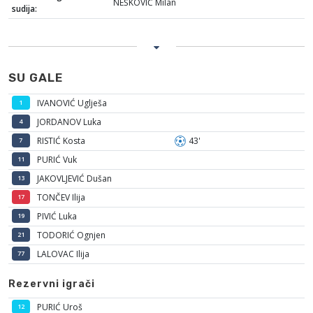
NEŠKOVIĆ Milan
sudija:
SU GALE
IVANOVIĆ Uglješa
1
JORDANOV Luka
4
RISTIĆ Kosta
43'
7
PURIĆ Vuk
11
JAKOVLJEVIĆ Dušan
13
TONČEV Ilija
17
PIVIĆ Luka
19
TODORIĆ Ognjen
21
LALOVAC Ilija
77
Rezervni igrači
PURIĆ Uroš
12