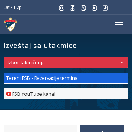
Lat
/
Ћир
Izveštaj sa utakmice
Tereni FSB - Rezervacije termina
FSB YouTube kanal