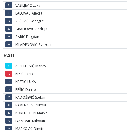
VASILJEVIĆ Luka
2
LALOVAC Aleksa
8
ZEČEVIĆ Georgije
10
GRAHOVAC Andrija
20
ZARIĆ Bogdan
23
MLADENOVIĆ Zvezdan
99
RAD
ARSENIJEVIĆ Marko
1
KIZIĆ Rastko
10
KRSTIĆ LUKA
11
PEŠIĆ Danilo
12
RADOŠEVIĆ Stefan
23
RAĐENOVIĆ Nikola
30
KORENKOSKI Marko
48
IVANOVIĆ Milovan
77
MARKOVIĆ Dimitrije
88