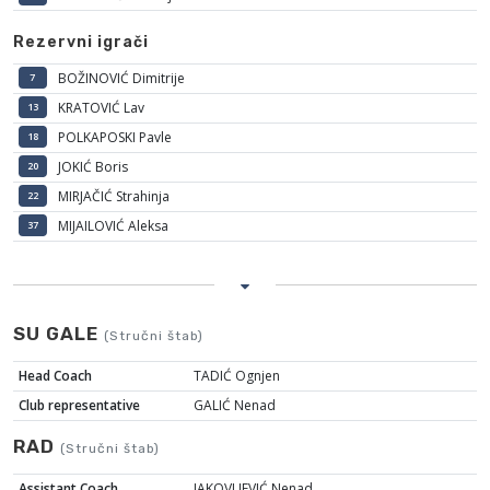
Rezervni igrači
BOŽINOVIĆ Dimitrije
7
KRATOVIĆ Lav
13
POLKAPOSKI Pavle
18
JOKIĆ Boris
20
MIRJAČIĆ Strahinja
22
MIJAILOVIĆ Aleksa
37
SU GALE
(Stručni štab)
Head Coach
TADIĆ Ognjen
Club representative
GALIĆ Nenad
RAD
(Stručni štab)
Assistant Coach
JAKOVLJEVIĆ Nenad