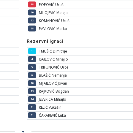
POPOVIĆ Uroš
18
MILOJEVIĆ Mateja
20
KOMANOVIĆ Uroš
22
PAVLOVIĆ Marko
98
Rezervni igrači
TMUŠIĆ Dimitrije
1
ISAILOVIĆ Mihajlo
4
TRIFUNOVIĆ Uroš
5
BLAŽIĆ Nemanja
6
MIJAILOVIĆ Jovan
10
RAJKOVIĆ Bogdan
13
JEVERICA Mihajlo
14
RELIĆ Vukašin
21
ČAKAREVIĆ Luka
31