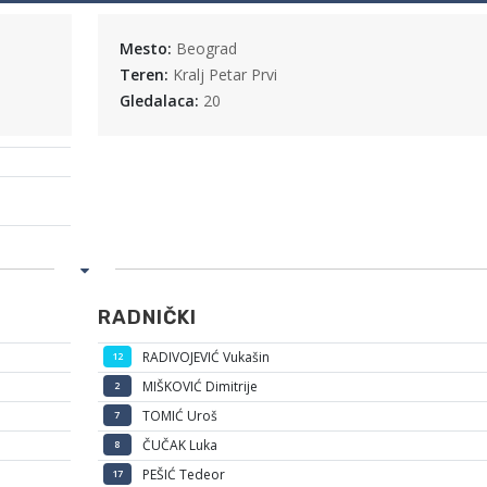
Mesto:
Beograd
Teren:
Kralj Petar Prvi
Gledalaca:
20
RADNIČKI
RADIVOJEVIĆ Vukašin
12
MIŠKOVIĆ Dimitrije
2
TOMIĆ Uroš
7
ČUČAK Luka
8
PEŠIĆ Tedeor
17