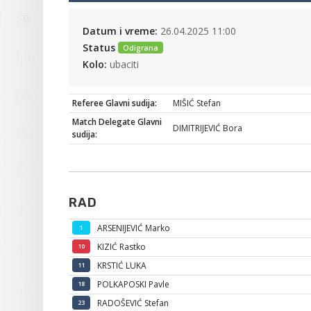
Datum i vreme:
26.04.2025 11:00
Status
Odigrana
Kolo:
ubaciti
Referee Glavni sudija:
MIŠIĆ Stefan
Match Delegate Glavni
DIMITRIJEVIĆ Bora
sudija:
RAD
ARSENIJEVIĆ Marko
1
KIZIĆ Rastko
10
KRSTIĆ LUKA
11
POLKAPOSKI Pavle
18
RADOŠEVIĆ Stefan
23