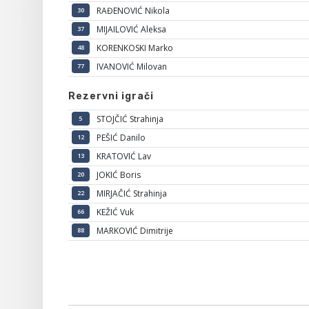
RAĐENOVIĆ Nikola
30
MIJAILOVIĆ Aleksa
37
KORENKOSKI Marko
48
IVANOVIĆ Milovan
77
Rezervni igrači
STOJČIĆ Strahinja
5
PEŠIĆ Danilo
12
KRATOVIĆ Lav
13
JOKIĆ Boris
20
MIRJAČIĆ Strahinja
22
KEŽIĆ Vuk
66
MARKOVIĆ Dimitrije
88