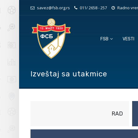
savez@fsb.org.rs
011/ 2658 - 257
Radno vrem
FSB
VESTI
Izveštaj sa utakmice
RAD