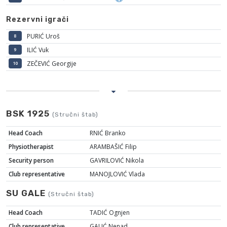
Rezervni igrači
PURIĆ Uroš
8
ILIĆ Vuk
9
ZEČEVIĆ Georgije
10
BSK 1925
(Stručni štab)
Head Coach
RNIĆ Branko
Physiotherapist
ARAMBAŠIĆ Filip
Security person
GAVRILOVIĆ Nikola
Club representative
MANOJLOVIĆ Vlada
SU GALE
(Stručni štab)
Head Coach
TADIĆ Ognjen
Club representative
GALIĆ Nenad