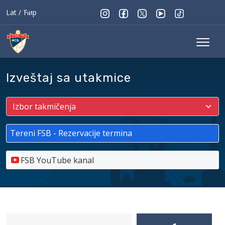
Lat
/
Ћир
Izveštaj sa utakmice
Tereni FSB - Rezervacije termina
FSB YouTube kanal