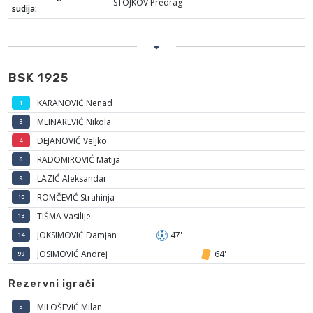
STOJKOV Predrag
sudija:
BSK 1925
KARANOVIĆ Nenad
1
MLINAREVIĆ Nikola
3
DEJANOVIĆ Veljko
4
RADOMIROVIĆ Matija
6
LAZIĆ Aleksandar
9
ROMČEVIĆ Strahinja
10
TIŠMA Vasilije
13
JOKSIMOVIĆ Damjan
47'
14
JOSIMOVIĆ Andrej
64'
99
Rezervni igrači
MILOŠEVIĆ Milan
5