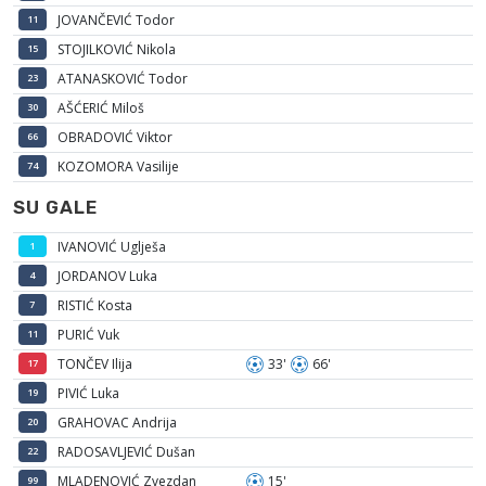
JOVANČEVIĆ Todor
11
STOJILKOVIĆ Nikola
15
ATANASKOVIĆ Todor
23
AŠĆERIĆ Miloš
30
OBRADOVIĆ Viktor
66
KOZOMORA Vasilije
74
SU GALE
IVANOVIĆ Uglješa
1
JORDANOV Luka
4
RISTIĆ Kosta
7
PURIĆ Vuk
11
TONČEV Ilija
33'
66'
17
PIVIĆ Luka
19
GRAHOVAC Andrija
20
RADOSAVLJEVIĆ Dušan
22
MLADENOVIĆ Zvezdan
15'
99