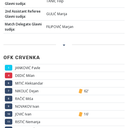
TANIĆ Filip
Glavni sudija:
2nd Assistant Referee
GULIĆ Marija
Glavni sudija:
Match Delegate Glavni
FILIPOVIĆ Marjan
sudija:
OFK CRVENKA
JANKOVIĆ Pavle
1
DEDIĆ Milan
4
MITIĆ Aleksandar
6
NIKOLIĆ Dejan
62'
7
RAČIĆ Miša
8
NOVAKOV Ivan
9
JOVIĆ Ivan
16'
10
RISTIĆ Nemanja
11