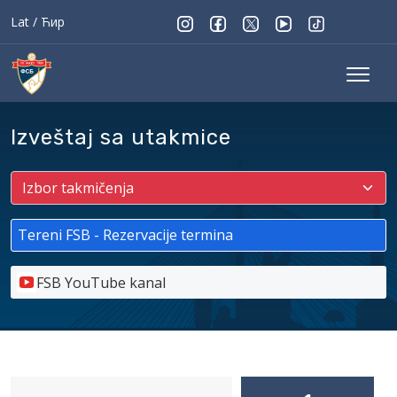
Lat
/
Ћир
Izveštaj sa utakmice
Tereni FSB - Rezervacije termina
FSB YouTube kanal