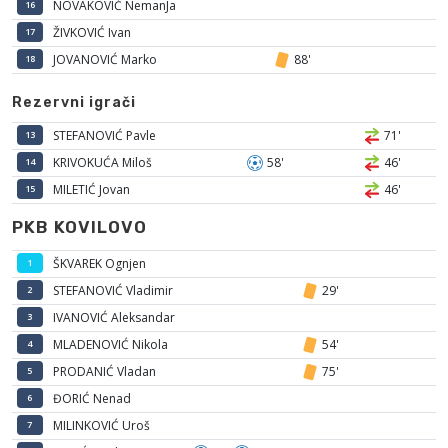
NOVAKOVIĆ NemanJa
16
ŽIVKOVIĆ Ivan
17
JOVANOVIĆ Marko
88'
18
Rezervni igrači
STEFANOVIĆ Pavle
71'
13
KRIVOKUĆA Miloš
58'
46'
14
MILETIĆ Jovan
46'
15
PKB KOVILOVO
ŠKVAREK Ognjen
1
STEFANOVIĆ Vladimir
29'
2
IVANOVIĆ Aleksandar
3
MLADENOVIĆ Nikola
54'
4
PRODANIĆ Vladan
75'
5
ĐORIĆ Nenad
6
MILINKOVIĆ Uroš
7