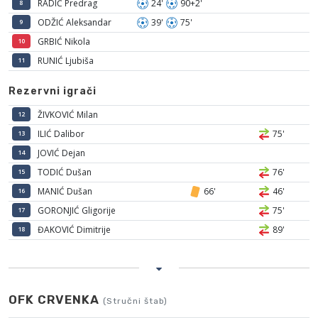
RADIĆ Predrag
24'
90+2'
8
ODŽIĆ Aleksandar
39'
75'
9
GRBIĆ Nikola
10
RUNIĆ Ljubiša
11
Rezervni igrači
ŽIVKOVIĆ Milan
12
ILIĆ Dalibor
75'
13
JOVIĆ Dejan
14
TODIĆ Dušan
76'
15
MANIĆ Dušan
66'
46'
16
GORONJIĆ Gligorije
75'
17
ĐAKOVIĆ Dimitrije
89'
18
OFK CRVENKA
(Stručni štab)