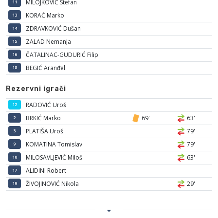
MILOJKOVIĆ Stefan
11
KORAĆ Marko
13
ZDRAVKOVIĆ Dušan
14
ZALAD NemanJa
15
ČATALINAC-GUDURIĆ Filip
16
BEGIĆ Aranđel
18
Rezervni igrači
RADOVIĆ Uroš
12
BRKIĆ Marko
69'
63'
2
PLATIŠA Uroš
79'
3
KOMATINA Tomislav
79'
9
MILOSAVLJEVIĆ Miloš
63'
10
ALIDINI Robert
17
ŽIVOJINOVIĆ Nikola
29'
19