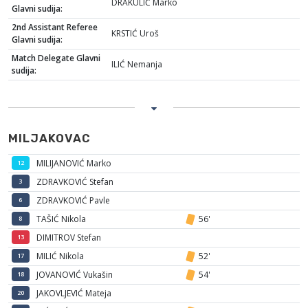
DRAKULIĆ Marko
Glavni sudija:
2nd Assistant Referee
KRSTIĆ Uroš
Glavni sudija:
Match Delegate Glavni
ILIĆ Nemanja
sudija:
MILJAKOVAC
MILIJANOVIĆ Marko
12
ZDRAVKOVIĆ Stefan
3
ZDRAVKOVIĆ Pavle
6
TAŠIĆ Nikola
56'
8
DIMITROV Stefan
13
MILIĆ Nikola
52'
17
JOVANOVIĆ Vukašin
54'
18
JAKOVLJEVIĆ Mateja
20