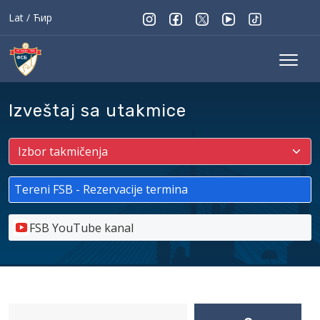
Lat
/
Ћир
Izveštaj sa utakmice
Tereni FSB - Rezervacije termina
FSB YouTube kanal