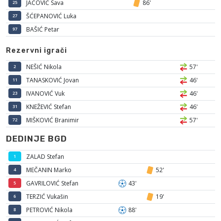
JAĆOVIĆ Sava
86'
25
ŠĆEPANOVIĆ Luka
27
BAŠIĆ Petar
97
Rezervni igrači
NEŠIĆ Nikola
57'
2
TANASKOVIĆ Jovan
46'
11
IVANOVIĆ Vuk
46'
23
KNEŽEVIĆ Stefan
46'
31
MIŠKOVIĆ Branimir
57'
72
DEDINJE BGD
ZALAD Stefan
1
MEČANIN Marko
52'
4
GAVRILOVIĆ Stefan
43'
5
TERZIĆ Vukašin
19'
6
PETROVIĆ Nikola
88'
8