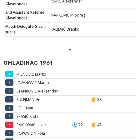
RISTIĆ Aleksandar
Glavni sudija:
2nd Assistant Referee
MARKOVIĆ Miodrag
Glavni sudija:
Match Delegate Glavni
KALJEVIĆ Branko
sudija:
OMLADINAC 1961
MILNOVIĆ Marko
1
JOVANOVIĆ Marko
2
STANKOVIĆ Aleksandar
3
SULEJMANI Emil
58'
4
JEŠIĆ Ivan
5
SPASIĆ Krsta
6
RAIČKOVIĆ Lazar
72'
47'
7
POPOVIĆ Nikola
8