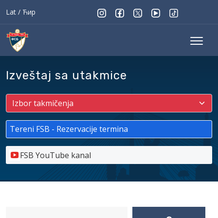
Lat
/
Ћир
Izveštaj sa utakmice
Tereni FSB - Rezervacije termina
FSB YouTube kanal