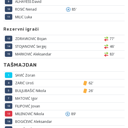
ALHAYESS David
9
ROSIĆ Nenad
85'
10
MILIC Luka
11
Rezervni igrači
ZDRAVKOVIC Bojan
77'
13
STOJANOVIĆ Sergej
46'
14
MARKOVIĆ Aleksandar
83'
15
TAŠMAJDAN
SAVIĆ Zoran
1
ZARIĆ Uroš
62'
4
BULJUBAŠIĆ Nikola
26'
5
MATOVIĆ Igor
7
FILIPOVIĆ Jovan
10
MILENOVIĆ Nikola
89'
13
BOGIĆEVIĆ Aleksandar
14