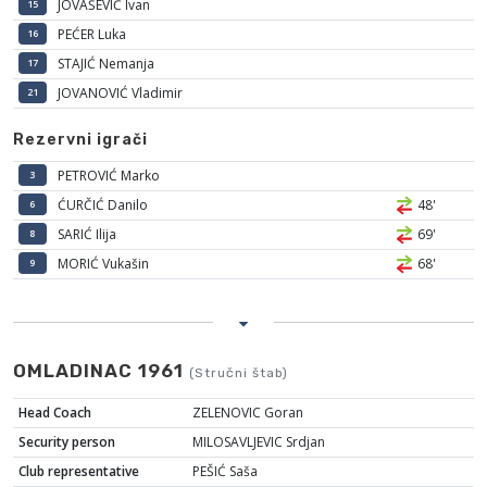
JOVAŠEVIĆ Ivan
15
PEĆER Luka
16
STAJIĆ Nemanja
17
JOVANOVIĆ Vladimir
21
Rezervni igrači
PETROVIĆ Marko
3
ĆURČIĆ Danilo
48'
6
SARIĆ Ilija
69'
8
MORIĆ Vukašin
68'
9
OMLADINAC 1961
(Stručni štab)
Head Coach
ZELENOVIC Goran
Security person
MILOSAVLJEVIC Srdjan
Club representative
PEŠIĆ Saša