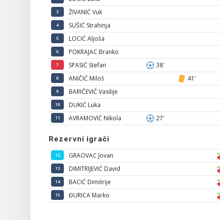
ŽIVANIĆ Vuk
3
SUŠIĆ Strahinja
4
LOCIĆ Aljoša
5
POKRAJAC Branko
6
SPASIĆ Stefan
38'
7
ANIČIĆ Miloš
41'
8
BARIČEVIĆ Vasilije
9
DUKIĆ Luka
10
AVRAMOVIĆ Nikola
27'
11
Rezervni igrači
GRAOVAC Jovan
12
DIMITRIJEVIĆ David
13
BACIĆ Dimitrije
14
ĐURICA Marko
15