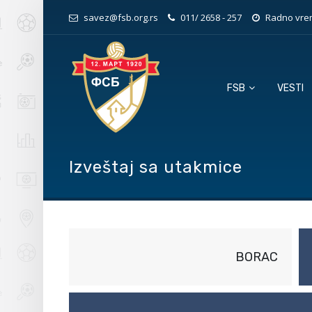
savez@fsb.org.rs
011/ 2658 - 257
Radno vrem
FSB
VESTI
Izveštaj sa utakmice
BORAC