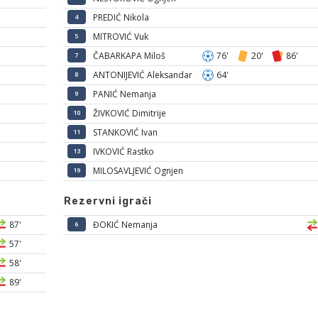
PREDIĆ Nikola
4
MITROVIĆ Vuk
5
ČABARKAPA Miloš
76'
20'
86'
7
ANTONIJEVIĆ Aleksandar
64'
8
PANIĆ Nemanja
9
ŽIVKOVIĆ Dimitrije
10
STANKOVIĆ Ivan
11
IVKOVIĆ Rastko
13
MILOSAVLJEVIĆ Ognjen
19
Rezervni igrači
87'
ĐOKIĆ Nemanja
6
57'
58'
89'