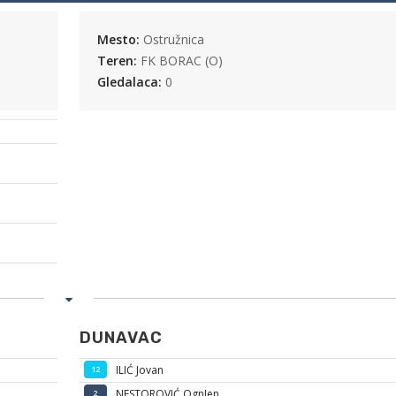
Mesto:
Ostružnica
Teren:
FK BORAC (O)
Gledalaca:
0
DUNAVAC
ILIĆ Jovan
12
NESTOROVIĆ OgnJen
2