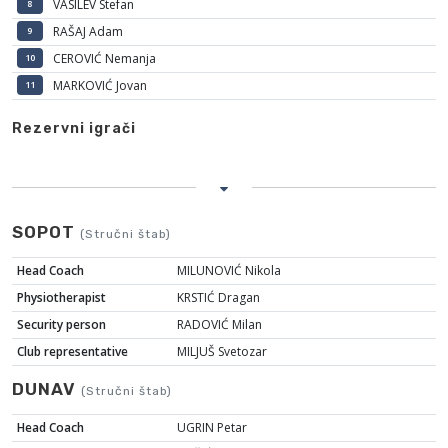
VASILEV Stefan
8
RAŠAJ Adam
9
CEROVIĆ Nemanja
10
MARKOVIĆ Jovan
11
Rezervni igrači
SOPOT
(Stručni štab)
Head Coach
MILUNOVIĆ Nikola
Physiotherapist
KRSTIĆ Dragan
Security person
RADOVIĆ Milan
Club representative
MILJUŠ Svetozar
DUNAV
(Stručni štab)
Head Coach
UGRIN Petar