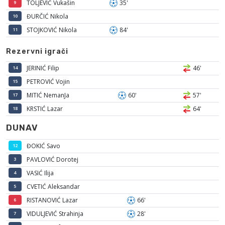
TOLJEVIĆ Vukašin
35'
9
ĐURČIĆ Nikola
10
STOJKOVIĆ Nikola
84'
11
Rezervni igrači
JERINIĆ Filip
46'
14
PETROVIĆ Vojin
15
MITIĆ NemanJa
60'
57'
17
KRSTIĆ Lazar
64'
18
DUNAV
ĐOKIĆ Savo
12
PAVLOVIĆ Dorotej
3
VASIĆ Ilija
4
CVETIĆ Aleksandar
5
RISTANOVIĆ Lazar
66'
6
VIDULJEVIĆ Strahinja
28'
7