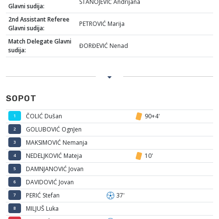
STANOJEVIĆ Andrijana
Glavni sudija:
2nd Assistant Referee
PETROVIĆ Marija
Glavni sudija:
Match Delegate Glavni
ĐORĐEVIĆ Nenad
sudija:
SOPOT
ČOLIĆ Dušan
90+4'
1
GOLUBOVIĆ OgnJen
2
MAKSIMOVIĆ Nemanja
3
NEDELJKOVIĆ Mateja
10'
4
DAMNJANOVIĆ Jovan
5
DAVIDOVIĆ Jovan
6
PERIĆ Stefan
37'
7
MILJUŠ Luka
8