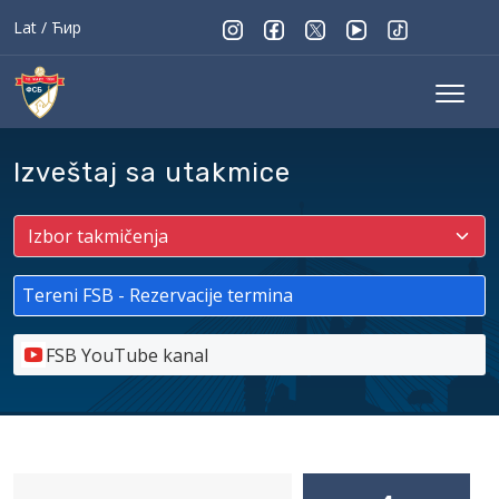
Lat
/
Ћир
Izveštaj sa utakmice
Tereni FSB - Rezervacije termina
FSB YouTube kanal