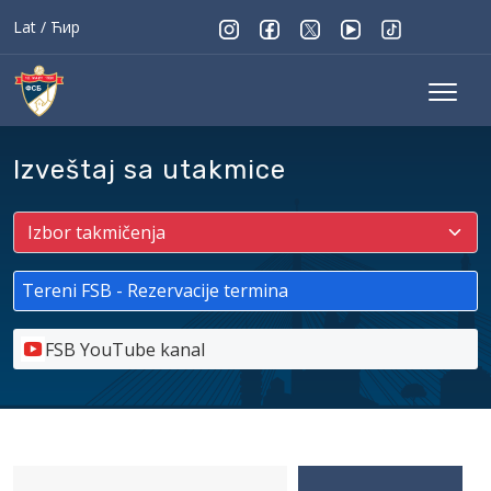
Lat
/
Ћир
Izveštaj sa utakmice
Tereni FSB - Rezervacije termina
FSB YouTube kanal