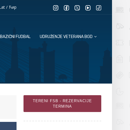
Lat
/
Ћир
BAZIČNI FUDBAL
UDRUŽENJE VETERANA BGD
TERENI FSB - REZERVACIJE
TERMINA