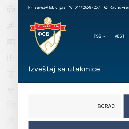
savez@fsb.org.rs
011/ 2658 - 257
Radno vrem
FSB
VESTI
Izveštaj sa utakmice
BORAC