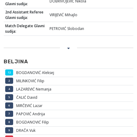
DOBRIVOJEVIĆ Nikola
Glavni sudija:
2nd Assistant Referee
VIRIJEVIĆ Mihajlo
Glavni sudija:
Match Delegate Glavni
PETROVIĆ Slobodan
sudija:
BELJINA
BOGDANOVIĆ Aleksej
12
MILINKOVIĆ Filip
2
LAZAREVIĆ Nemanja
4
ČALIĆ David
5
MIRČEVIĆ Lazar
6
PAPOVIĆ Andrija
7
BOGDANOVIĆ Filip
8
DRAČA Vuk
9