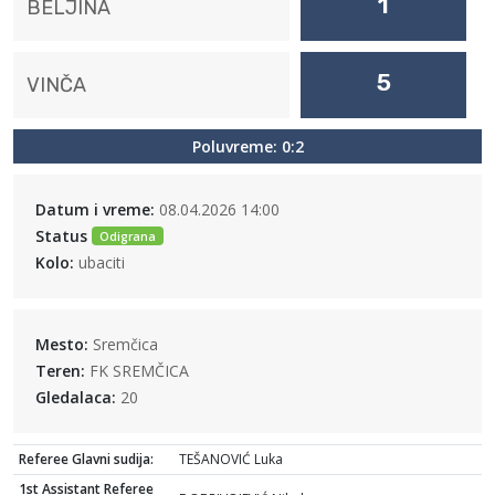
1
BELJINA
5
VINČA
Poluvreme: 0:2
Datum i vreme:
08.04.2026 14:00
Status
Odigrana
Kolo:
ubaciti
Mesto:
Sremčica
Teren:
FK SREMČICA
Gledalaca:
20
Referee Glavni sudija:
TEŠANOVIĆ Luka
1st Assistant Referee