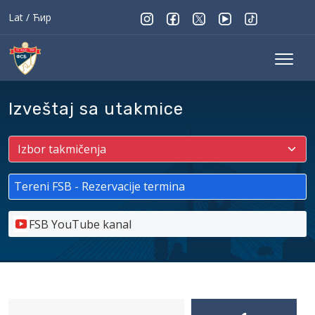
Lat
/
Ћир
Izveštaj sa utakmice
Tereni FSB - Rezervacije termina
FSB YouTube kanal