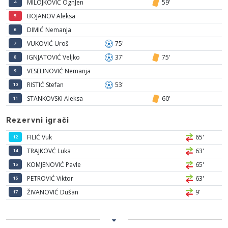
MILOJKOVIĆ OgnJen
59'
4
BOJANOV Aleksa
5
DIMIĆ NemanJa
6
VUKOVIĆ Uroš
75'
7
IGNJATOVIĆ Veljko
37'
75'
8
VESELINOVIĆ Nemanja
9
RISTIĆ Stefan
53'
10
STANKOVSKI Aleksa
60'
11
Rezervni igrači
FILIĆ Vuk
65'
12
TRAJKOVĆ Luka
63'
14
KOMJENOVIĆ Pavle
65'
15
PETROVIĆ Viktor
63'
16
ŽIVANOVIĆ Dušan
9'
17