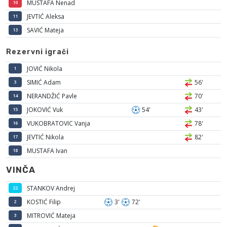
MUSTAFA Nenad
10
JEVTIĆ Aleksa
11
SAVIĆ Mateja
13
Rezervni igrači
JOVIĆ Nikola
1
SIMIĆ Adam
56'
3
NERANDŽIĆ Pavle
70'
14
JOKOVIĆ Vuk
54'
43'
15
VUKOBRATOVIC Vanja
78'
16
JEVTIĆ Nikola
82'
17
MUSTAFA Ivan
18
VINČA
STANKOV Andrej
22
KOSTIĆ Filip
3'
72'
2
MITROVIĆ Mateja
3