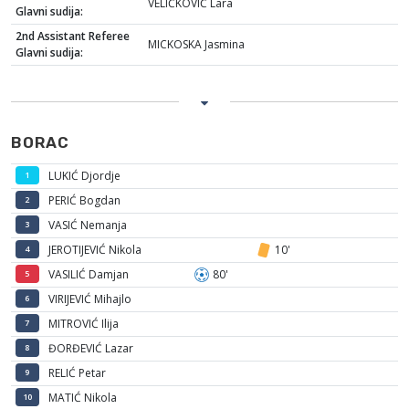
VELIČKOVIĆ Lara
Glavni sudija:
2nd Assistant Referee
MICKOSKA Jasmina
Glavni sudija:
BORAC
LUKIĆ Djordje
1
PERIĆ Bogdan
2
VASIĆ Nemanja
3
JEROTIJEVIĆ Nikola
10'
4
VASILIĆ Damjan
80'
5
VIRIJEVIĆ Mihajlo
6
MITROVIĆ Ilija
7
ĐORĐEVIĆ Lazar
8
RELIĆ Petar
9
MATIĆ Nikola
10