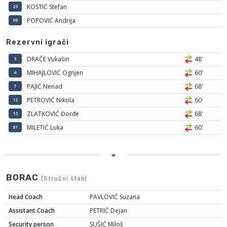
KOSTIĆ Stefan
23
POPOVIĆ Andrija
99
Rezervni igrači
DRAČE Vukašin
48'
3
MIHAJLOVIĆ Ognjen
60'
4
PAJIĆ Nenad
68'
7
PETROVIĆ Nikola
60'
12
ZLATKOVIĆ Đorđe
68'
13
MILETIĆ Luka
60'
81
BORAC
(Stručni štab)
Head Coach
PAVLOVIĆ Suzana
Assistant Coach
PETRIĆ Dejan
Security person
SUŠIĆ Miloš