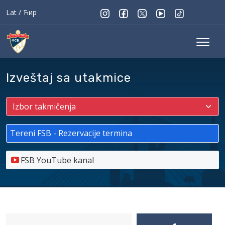
Lat
/
Ћир
Izveštaj sa utakmice
Tereni FSB - Rezervacije termina
FSB YouTube kanal