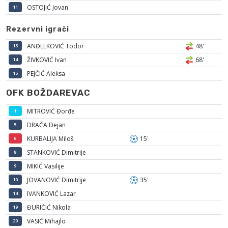
OSTOJIĆ Jovan
11
Rezervni igrači
ANĐELKOVIĆ Todor
48'
13
ŽIVKOVIĆ Ivan
68'
14
PEJČIĆ Aleksa
15
OFK BOŽDAREVAC
MITROVIĆ Đorđe
1
DRAČA Dejan
5
KURBALIJA Miloš
15'
6
STANKOVIĆ Dimitrije
8
MIKIĆ Vasilije
9
JOVANOVIĆ Dimitrije
35'
10
IVANKOVIĆ Lazar
14
ĐURIČIĆ Nikola
19
VASIĆ Mihajlo
20